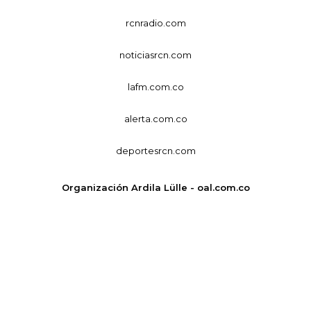
rcnradio.com
noticiasrcn.com
lafm.com.co
alerta.com.co
deportesrcn.com
Organización Ardila Lülle - oal.com.co