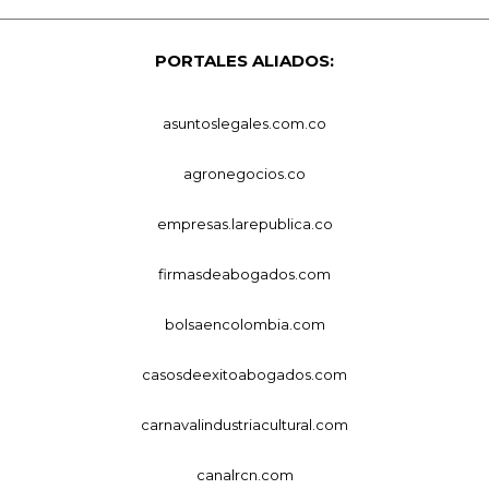
PORTALES ALIADOS:
asuntoslegales.com.co
agronegocios.co
empresas.larepublica.co
firmasdeabogados.com
bolsaencolombia.com
casosdeexitoabogados.com
carnavalindustriacultural.com
canalrcn.com