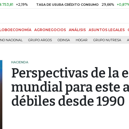
+2,19%
29,66%
+0,87%
+3,02
TASA DE USURA CRÉDITO CONSUMO
LOBOECONOMÍA
AGRONEGOCIOS
ANÁLISIS
ASUNTOS LEGALES
RNO NACIONAL
GRUPO ARGOS
ODINSA
HOGAR
GRUPO NUTRESA
A
HACIENDA
Perspectivas de la
mundial para este 
débiles desde 1990