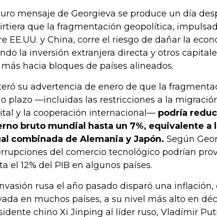
duro mensaje de Georgieva se produce un día des
irtiera que la fragmentación geopolítica, impulsad
re EE.UU. y China, corre el riesgo de dañar la eco
ndo la inversión extranjera directa y otros capital
 más hacia bloques de países alineados.
teró su advertencia de enero de que la fragmenta
go plazo —incluidas las restricciones a la migración,
ital y la cooperación internacional—
podría reduc
erno bruto mundial hasta un 7%, equivalente a 
al combinada de Alemania y Japón.
Según Georg
errupciones del comercio tecnológico podrían pro
ta el 12% del PIB en algunos países.
invasión rusa el año pasado disparó una inflación, 
vada en muchos países, a su nivel más alto en déc
sidente chino Xi Jinping al líder ruso, Vladímir Put