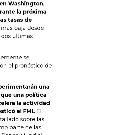
 en Washington,
rante la próxima
as tasas de
o más baja desde
s dos últimas
blemente se
con el pronóstico de
perimentarán una
que una política
lera la actividad
ticó el FMI.
El
allado sobre las
omo parte de las