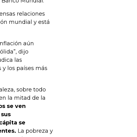
l Banco Mundial.
ensas relaciones
ción mundial y está
inflación aún
lida”, dijo
dica las
 y los países más
leza, sobre todo
en la mitad de la
os se ven
 sus
cápita se
entes.
La pobreza y