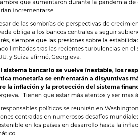
hambre que aumentaron durante la pandemia de 
rían incrementarse.
esar de las sombrías de perspectivas de crecimient
vada obliga a los bancos centrales a seguir subien
erés, siempre que las presiones sobre la estabilida
ndo limitadas tras las recientes turbulencias en el
UU. y Suiza afirmó, Georgieva.
el sistema bancario se vuelve inestable, los res
ítica monetaria se enfrentarán a disyuntivas 
re la inflación y la protección del sistema finan
rgieva. “Tienen que estar más atentos y ser más á
 responsables políticos se reunirán en Washington
iones centradas en numerosos desafíos mundiales
ostenible en los países en desarrollo hasta la infla
mático.