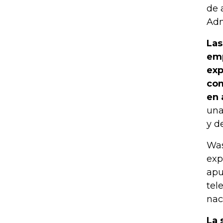
de 
Adm
Las
emp
exp
com
en 
una
y d
Was
exp
apu
tel
nac
La 