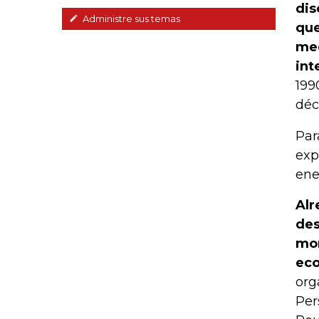
dis
Administre sus temas
que
med
int
199
déc
Par
exp
ene
Alr
des
mon
eco
org
Per