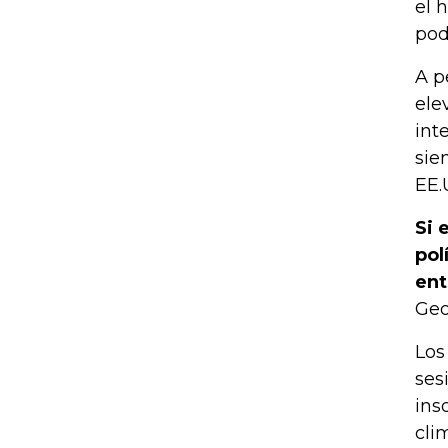
el 
pod
A p
ele
int
sie
EE.
Si 
pol
ent
Geo
Los
ses
ins
cli