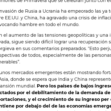
niones de Primavera que se celebran junto con e
invasión de Rusia a Ucrania ha empeorado las ya t
re EE.UU. y China, ha agravado una crisis de infla
vocando hambre en todo el mundo.
n el aumento de las tensiones geopolíticas y una 
vada, sigue siendo difícil lograr una recuperación só
rgieva en sus comentarios preparados. “Esto perju
spectivas de todos, especialmente de las personas
nerables”.
unos mercados emergentes están mostrando forta
Asia, donde se espera que India y China represent
ansión mundial.
Pero los países de bajos ingres
ctados por el debilitamiento de la demanda de
ortaciones, y el crecimiento de su ingreso per 
tiene por debajo del de las economías emerg