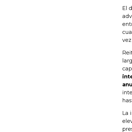
El 
adv
ent
cua
vez
Rei
lar
cap
int
anu
int
has
La 
ele
pre