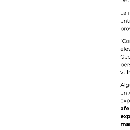
Reu
La 
ent
pro
“Co
ele
Geo
per
vul
Alg
en 
exp
afe
exp
man