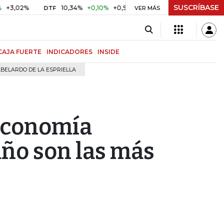
SUSCRÍBASE
%
10,34%
+0,10%
+0,98%
$ 416,91
+$ 0,05
+0,01%
DTF
UVR
VER MÁS
CAJA FUERTE
INDICADORES
INSIDE
BELARDO DE LA ESPRIELLA
 economía
año son las más