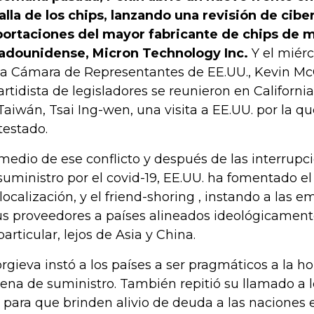
alla de los chips, lanzando una revisión de cib
ortaciones del mayor fabricante de chips de 
adounidense, Micron Technology Inc.
Y el miérc
la Cámara de Representantes de EE.UU., Kevin Mc
artidista de legisladores se reunieron en Californi
Taiwán, Tsai Ing-wen, una visita a EE.UU. por la q
testado.
medio de ese conflicto y después de las interrupc
suministro por el covid-19, EE.UU. ha fomentado el
localización, y el friend-shoring , instando a las e
us proveedores a países alineados ideológicament
particular, lejos de Asia y China.
rgieva instó a los países a ser pragmáticos a la ho
ena de suministro. También repitió su llamado a 
 para que brinden alivio de deuda a las naciones e