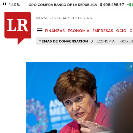
40%
$ 408.498,97
+$ 8.753,81
ORO COMPRA BANCO DE LA REPÚBLICA
VIERNES, 07 DE AGOSTO DE 2026
FINANZAS
ECONOMÍA
EMPRESAS
OCIO
G
TEMAS DE CONVERSACIÓN
ECONOMÍA
GOBIE