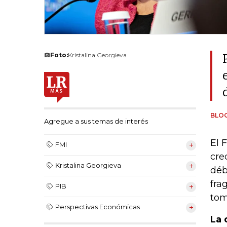
Foto:
Kristalina Georgieva
BLO
Agregue a sus temas de interés
El 
FMI
cre
Kristalina Georgieva
déb
fra
PIB
tom
Perspectivas Económicas
La 