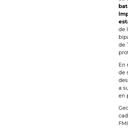
bat
imp
est
de 
bip
de 
pro
En 
de 
des
a s
en 
Geo
cad
FMI