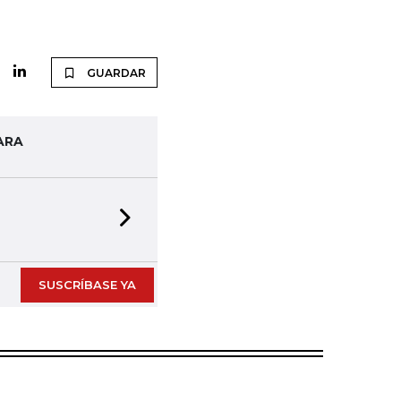
GUARDAR
ARA
Next slide
SUSCRÍBASE YA