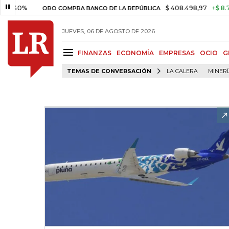
40%
$ 408.498,97
+$ 8.753,8
ORO COMPRA BANCO DE LA REPÚBLICA
JUEVES, 06 DE AGOSTO DE 2026
FINANZAS
ECONOMÍA
EMPRESAS
OCIO
G
TEMAS DE CONVERSACIÓN
LA CALERA
MINER