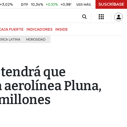
SUSCRÍBASE
2%
10,34%
+0,10%
+0,98%
$ 416,86
+$ 0,05
+0,01%
DTF
UVR
VER MÁS
CAJA FUERTE
INDICADORES
INSIDE
RICA LATINA
MOROSIDAD
 tendrá que
a aerolínea Pluna,
 millones