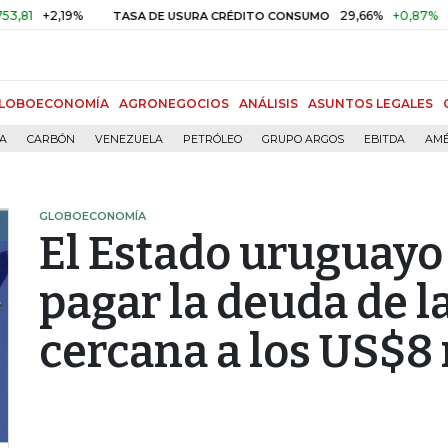
1
+2,19%
29,66%
+0,87%
+3,0
TASA DE USURA CRÉDITO CONSUMO
LOBOECONOMÍA
AGRONEGOCIOS
ANÁLISIS
ASUNTOS LEGALES
ÍA
CARBÓN
VENEZUELA
PETRÓLEO
GRUPO ARGOS
EBITDA
AMÉ
GLOBOECONOMÍA
El Estado uruguayo
pagar la deuda de l
cercana a los US$8