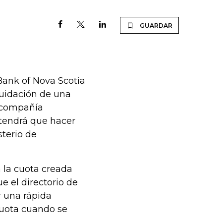
GUARDAR
Bank of Nova Scotia
quidación de una
a compañía
e tendrá que hacer
sterio de
 la cuota creada
e el directorio de
r una rápida
cuota cuando se