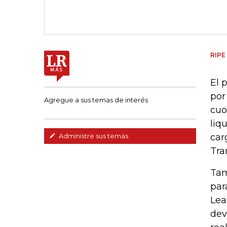
RIPE
El 
por
Agregue a sus temas de interés
cuo
liq
car
Administre sus temas
Tra
Tam
par
Lea
dev