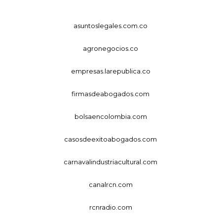
asuntoslegales.com.co
agronegocios.co
empresas.larepublica.co
firmasdeabogados.com
bolsaencolombia.com
casosdeexitoabogados.com
carnavalindustriacultural.com
canalrcn.com
rcnradio.com