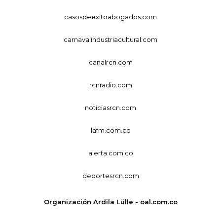
casosdeexitoabogados.com
carnavalindustriacultural.com
canalrcn.com
rcnradio.com
noticiasrcn.com
lafm.com.co
alerta.com.co
deportesrcn.com
Organización Ardila Lülle - oal.com.co