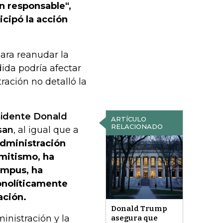
n responsable",
icipó la acción
ara reanudar la
dida podría afectar
ación no detalló la
esidente Donald
ARTÍCULO
RELACIONADO
san
, al igual que a
administración
emitismo, ha
ampus, ha
onolíticamente
ación.
Donald Trump
inistración y la
asegura que