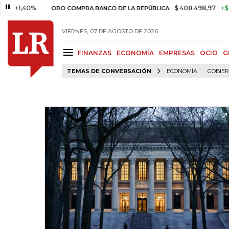
40%
$ 408.498,97
+$ 8.753,81
ORO COMPRA BANCO DE LA REPÚBLICA
VIERNES, 07 DE AGOSTO DE 2026
FINANZAS
ECONOMÍA
EMPRESAS
OCIO
G
TEMAS DE CONVERSACIÓN
ECONOMÍA
GOBIE