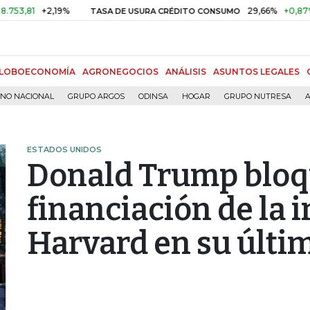
+2,19%
29,66%
+0,87%
+3,0
TASA DE USURA CRÉDITO CONSUMO
LOBOECONOMÍA
AGRONEGOCIOS
ANÁLISIS
ASUNTOS LEGALES
RNO NACIONAL
GRUPO ARGOS
ODINSA
HOGAR
GRUPO NUTRESA
A
ESTADOS UNIDOS
Donald Trump bloq
financiación de la 
Harvard en su últi