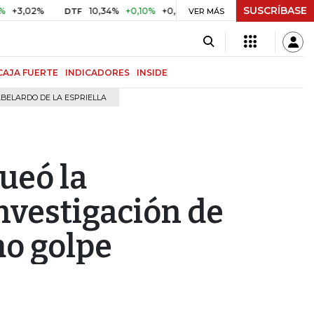
SUSCRÍBASE
2%
10,34%
+0,10%
+0,98%
$ 416,91
+$ 0,05
+0,01%
DTF
UVR
VER MÁS
CAJA FUERTE
INDICADORES
INSIDE
BELARDO DE LA ESPRIELLA
ueó la
investigación de
mo golpe