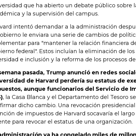
versidad que ha abierto un debate público sobre l
démica y la supervisión del campus.
vard intentó demandar a la administración despué
gobierno le enviara una serie de cambios de políti
lementar para "mantener la relación financiera d
ierno federal". Estos incluían la eliminación de l
ersidad e inclusión y la reforma de los procesos d
semana pasada, Trump anunció en redes social
versidad de Harvard perdería su estatus de ex
uestos, aunque funcionarios del Servicio de I
S)
, la Casa Blanca y el Departamento del Tesoro s
firmar dicho cambio. Una revocación presidencial
nción de impuestos de Harvard socavaría el largo
ente para revocar el estatus de una organización.
administración ya ha congelado miles de millo