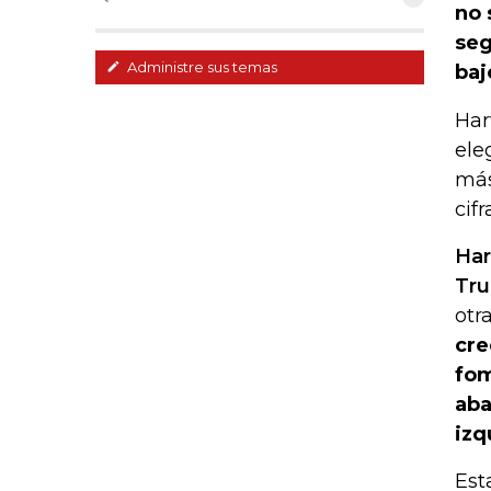
no 
seg
Administre sus temas
baj
Har
ele
más
cif
Har
Tru
otr
cre
fom
aba
izq
Est