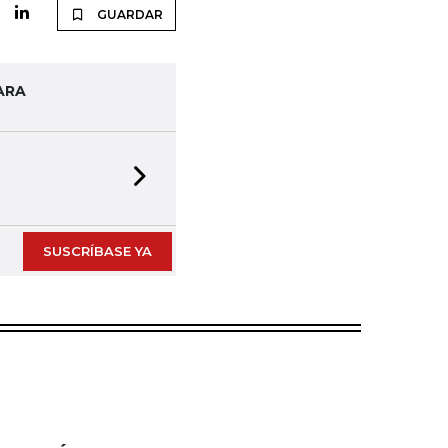
GUARDAR
ARA
Next slide
SUSCRÍBASE YA