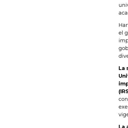
uni
aca
Har
el 
imp
gob
div
La 
Uni
imp
(IR
con
exe
vig
La 