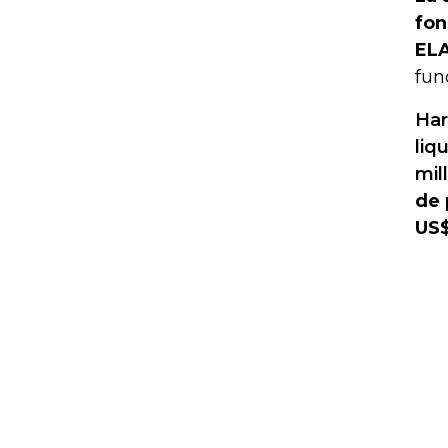
fon
ELA
fun
Har
liq
mil
de 
US$