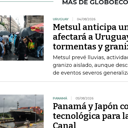
MÁS DE GLOBOEC
URUGUAY
04/08/2026
Metsul anticipa un
afectará a Uruguay
tormentas y grani
Metsul prevé lluvias, activida
granizo aislado, aunque desc
de eventos severos generali
PANAMÁ
05/08/2026
Panamá y Japón co
tecnológica para 
Canal