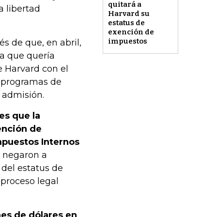
quitará a
a libertad
Harvard su
estatus de
exención de
impuestos
s de que, en abril,
ca que quería
e Harvard con el
os programas de
e admisión.
es que la
ención de
mpuestos Internos
e negaron a
 del estatus de
 proceso legal
nes de dólares en