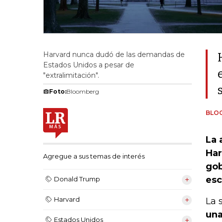
Harvard nunca dudó de las demandas de
Estados Unidos a pesar de
"extralimitación".
Foto:
Bloomberg
BLO
La 
Har
Agregue a sus temas de interés
gob
esc
Donald Trump
Harvard
La 
una
Estados Unidos