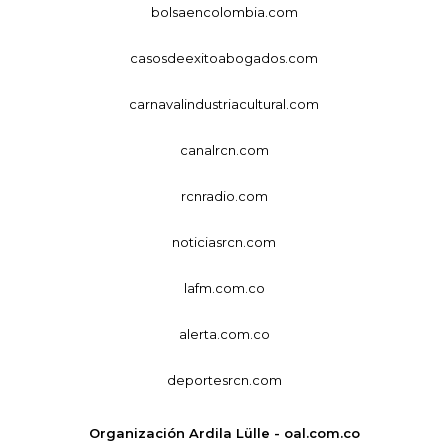
bolsaencolombia.com
casosdeexitoabogados.com
carnavalindustriacultural.com
canalrcn.com
rcnradio.com
noticiasrcn.com
lafm.com.co
alerta.com.co
deportesrcn.com
Organización Ardila Lülle - oal.com.co