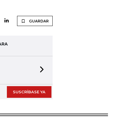
GUARDAR
ARA
Next slide
SUSCRÍBASE YA