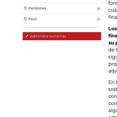
fon
Pensiones
cua
fin
Perú
Los
fin
Administre sus temas
su 
de 
sig
pro
advi
En 
sos
con
cor
alg