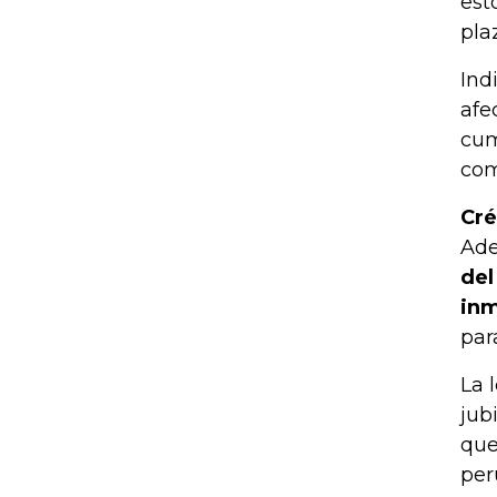
est
pla
Ind
afe
cum
com
Cré
Ad
del
inm
par
La 
jub
que
per