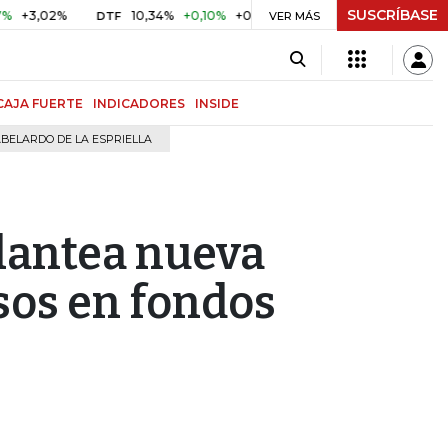
SUSCRÍBASE
2%
10,34%
+0,10%
+0,98%
$ 417,01
+$ 0,05
+0,01%
DTF
UVR
VER MÁS
CAJA FUERTE
INDICADORES
INSIDE
BELARDO DE LA ESPRIELLA
lantea nueva
sos en fondos