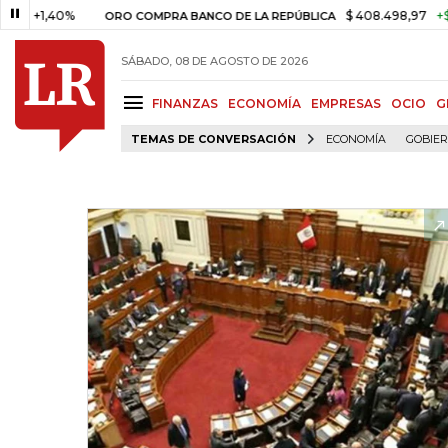
,40%
$ 408.498,97
+$ 8.753,8
ORO COMPRA BANCO DE LA REPÚBLICA
SÁBADO, 08 DE AGOSTO DE 2026
FINANZAS
ECONOMÍA
EMPRESAS
OCIO
G
TEMAS DE CONVERSACIÓN
ECONOMÍA
GOBIE