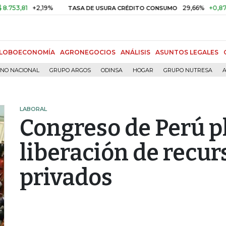
1
+2,19%
29,66%
+0,87%
+3,0
TASA DE USURA CRÉDITO CONSUMO
LOBOECONOMÍA
AGRONEGOCIOS
ANÁLISIS
ASUNTOS LEGALES
RNO NACIONAL
GRUPO ARGOS
ODINSA
HOGAR
GRUPO NUTRESA
A
LABORAL
Congreso de Perú p
liberación de recur
privados