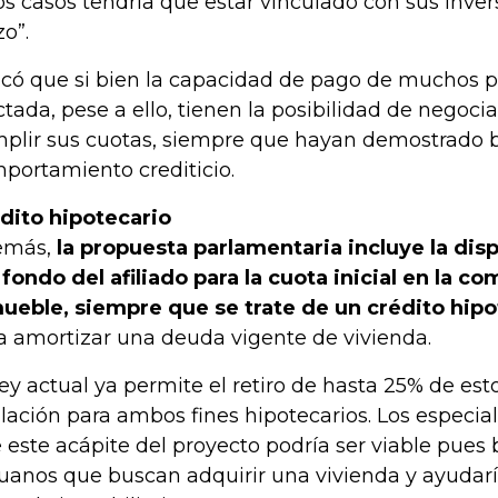
os casos tendría que estar vinculado con sus inver
zo”.
icó que si bien la capacidad de pago de muchos 
ctada, pese a ello, tienen la posibilidad de negocia
plir sus cuotas, siempre que hayan demostrado 
portamiento crediticio.
dito hipotecario
emás,
la propuesta parlamentaria incluye la dis
 fondo del afiliado para la cuota inicial en la c
ueble, siempre que se trate de un crédito hipo
a amortizar una deuda vigente de vivienda.
ley actual ya permite el retiro de hasta 25% de est
ilación para ambos fines hipotecarios. Los especia
 este acápite del proyecto podría ser viable pues b
uanos que buscan adquirir una vivienda y ayudaría