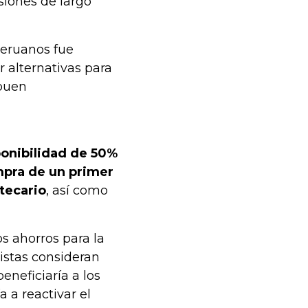
siones de largo
peruanos fue
r alternativas para
buen
ponibilidad de 50%
ompra de un primer
tecario
, así como
os ahorros para la
listas consideran
eneficiaría a los
 a reactivar el