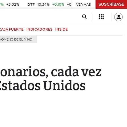
SUSCRÍBASE
02%
10,34%
+0,10%
+0,98%
$ 416,81
+$ 0,05
+0,01
DTF
UVR
VER MÁS
CAJA FUERTE
INDICADORES
INSIDE
NÓMENO DE EL NIÑO
lonarios, cada vez
 Estados Unidos