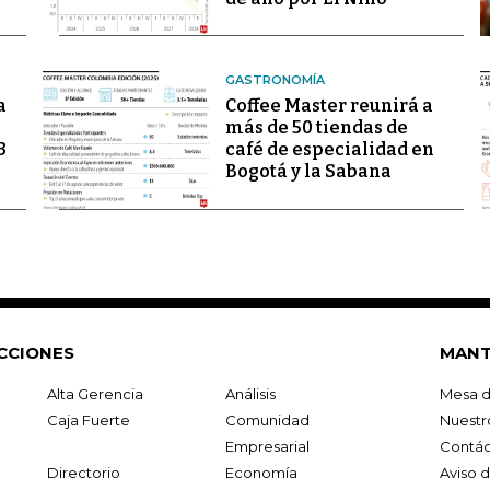
GASTRONOMÍA
a
Coffee Master reunirá a
más de 50 tiendas de
3
café de especialidad en
Bogotá y la Sabana
CCIONES
MANT
Alta Gerencia
Análisis
Mesa d
Caja Fuerte
Comunidad
Nuestr
Empresarial
Contác
Directorio
Economía
Aviso 