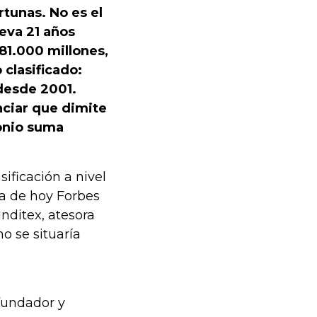
rtunas. No es el
leva 21 años
81.000 millones,
clasificado:
 desde 2001.
nciar que dimite
onio suma
sificación a nivel
ía de hoy Forbes
nditex, atesora
o se situaría
fundador y