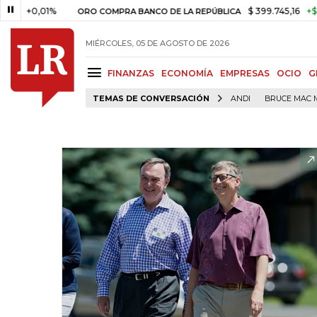
0,01%
$ 399.745,16
+$ 2.295,7
ORO COMPRA BANCO DE LA REPÚBLICA
MIÉRCOLES, 05 DE AGOSTO DE 2026
FINANZAS
ECONOMÍA
EMPRESAS
OCIO
G
TEMAS DE CONVERSACIÓN
ANDI
BRUCE MAC 