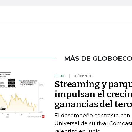
MÁS DE GLOBOEC
EE.UU.
05/08/2026
Streaming y parqu
impulsan el crecim
ganancias del terc
El desempeño contrasta con e
Universal de su rival Comca
ralentizó en junio