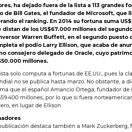
ores, ha dejado fuera de la lista a 113 grandes fo
o de Bill Gates, el fundador de Microsoft, que l
erando el ranking. En 2014 su fortuna suma US$
 distan de los US$67.000 millones del segundo 
inversor Warren Buffett, en el segundo puesto
pleta el podio Larry Ellison, que acaba de anu
o consejero delegado de Oracle, cuyo patrim
50.000 millones.
lista solo computa a fortunas de EE.UU., pues la cla
dial no se publica hasta marzo. No obstante, a d
ima que el español Amancio Ortega, fundador de I
59.400 millones, por lo que si fuera norteamerican
cero, en lugar de Ellison.
nadores
publicación destaca también a Mark Zuckerberg, 