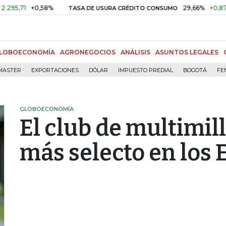
1
+0,58%
29,66%
+0,87%
+3,
TASA DE USURA CRÉDITO CONSUMO
LOBOECONOMÍA
AGRONEGOCIOS
ANÁLISIS
ASUNTOS LEGALES
MASTER
EXPORTACIONES
DÓLAR
IMPUESTO PREDIAL
BOGOTÁ
FE
GLOBOECONOMÍA
El club de multimil
más selecto en los