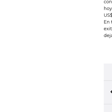
con
hoy
US$
En 
exi
dej