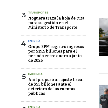
3
TRANSPORTE
Noguera traza la hoja de ruta
para su gestión en el
Ministerio de Transporte
4
ENERGÍA
Grupo EPM registró ingresos
por $19,5 billones para el
periodo entre enero a junio
de 2026
5
HACIENDA
Anif propuso un ajuste fiscal
de $53 billones ante el
deterioro de las cuentas
públicas
ENERGÍA