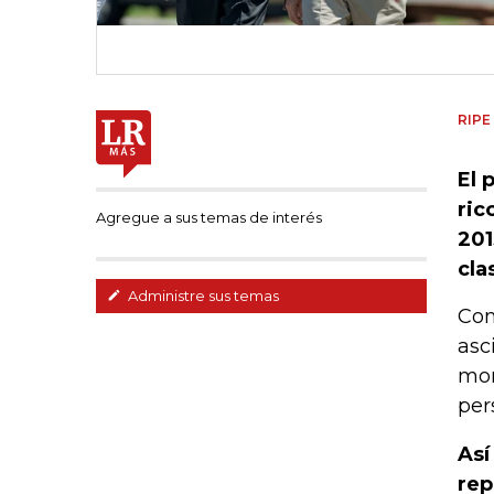
RIPE
El 
ric
Agregue a sus temas de interés
201
cla
Administre sus temas
Con
asc
mon
per
Así
rep