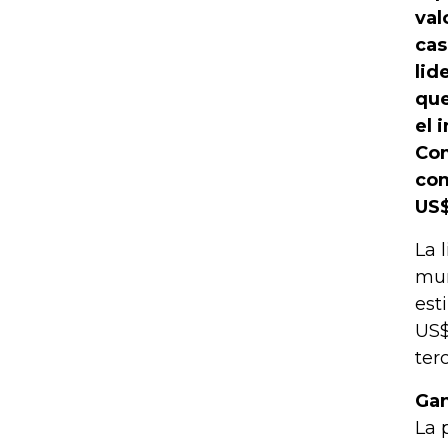
val
cas
lid
que
el 
Com
com
US$
La 
mun
est
US$
ter
Ga
La 