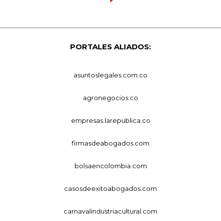
PORTALES ALIADOS:
asuntoslegales.com.co
agronegocios.co
empresas.larepublica.co
firmasdeabogados.com
bolsaencolombia.com
casosdeexitoabogados.com
carnavalindustriacultural.com