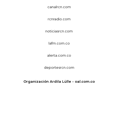
canalrcn.com
rcnradio.com
noticiasrcn.com
lafm.com.co
alerta.com.co
deportesrcn.com
Organización Ardila Lülle - oal.com.co