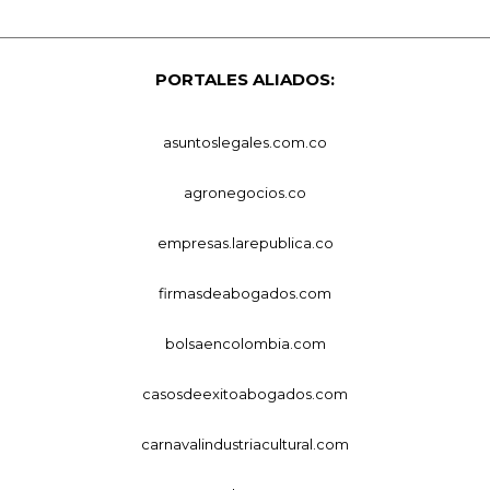
PORTALES ALIADOS:
asuntoslegales.com.co
agronegocios.co
empresas.larepublica.co
firmasdeabogados.com
bolsaencolombia.com
casosdeexitoabogados.com
carnavalindustriacultural.com