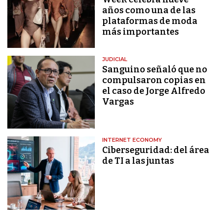
años como una de las
plataformas de moda
más importantes
JUDICIAL
Sanguino señaló que no
compulsaron copias en
el caso de Jorge Alfredo
Vargas
INTERNET ECONOMY
Ciberseguridad: del área
de TI a las juntas