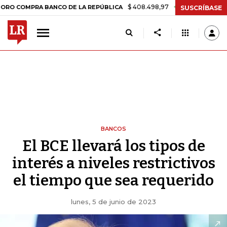
$ 408.498,97
+$ 8.753,81
+2,19%
PRA BANCO DE LA REPÚBLICA
TA
SUSCRÍBASE
BANCOS
El BCE llevará los tipos de
interés a niveles restrictivos
el tiempo que sea requerido
lunes, 5 de junio de 2023