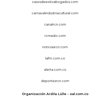
casosdeexitoabogados.com
carnavalindustriacultural.com
canalrcn.com
rcnradio.com
noticiasrcn.com
lafm.com.co
alerta.com.co
deportesrcn.com
Organización Ardila Lülle - oal.com.co