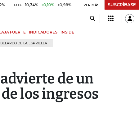
SUSCRÍBASE
10,34%
+0,10%
+0,98%
$ 416,96
+$ 0,05
+0,01%
DTF
UVR
VER MÁS
BI
CAJA FUERTE
INDICADORES
INSIDE
BELARDO DE LA ESPRIELLA
 advierte de un
de los ingresos