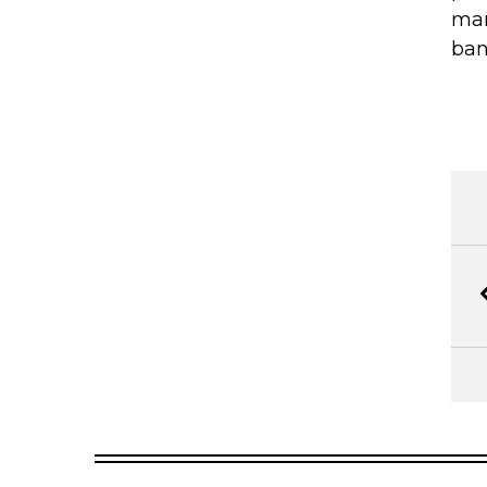
mar
ban