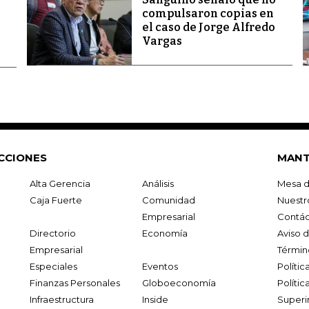
compulsaron copias en
el caso de Jorge Alfredo
Vargas
CCIONES
MANT
Alta Gerencia
Análisis
Mesa d
Caja Fuerte
Comunidad
Nuestr
Empresarial
Contác
Directorio
Economía
Aviso 
Empresarial
Términ
Especiales
Eventos
Políti
Finanzas Personales
Globoeconomía
Polític
Infraestructura
Inside
Superi