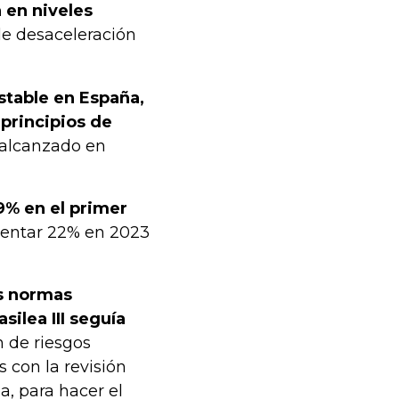
a en niveles
ble desaceleración
stable en España,
principios de
 alcanzado en
9% en el primer
mentar 22% en 2023
as normas
silea III seguía
n de riesgos
 con la revisión
a, para hacer el