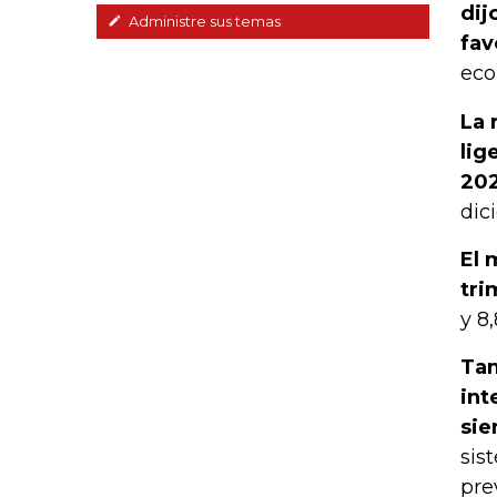
dij
Administre sus temas
fav
eco
La 
lig
20
dic
El 
tri
y 8
Tam
int
sie
sis
pre