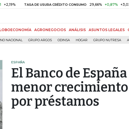
%
29,66%
+0,87%
+3,02%
TASA DE USURA CRÉDITO CONSUMO
LOBOECONOMÍA
AGRONEGOCIOS
ANÁLISIS
ASUNTOS LEGALES
RNO NACIONAL
GRUPO ARGOS
ODINSA
HOGAR
GRUPO NUTRESA
A
ESPAÑA
El Banco de España
menor crecimiento 
por préstamos