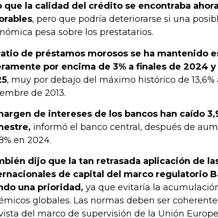
o que la calidad del crédito se encontraba ahor
orables
, pero que podría deteriorarse si una posi
nómica pesa sobre los prestatarios.
ratio de préstamos morosos se ha mantenido e
eramente por encima de 3% a finales de 2024 y 
25
, muy por debajo del máximo histórico de 13,6%
iembre de 2013.
margen de intereses de los bancos han caído 3,
mestre,
informó el banco central, después de au
,8% en 2024.
bién dijo que la tan retrasada aplicación de l
ernacionales de capital del marco regulatorio Ba
ndo una prioridad,
ya que evitaría la acumulació
témicos globales. Las normas deben ser coherentes
vista del marco de supervisión de la Unión Europe