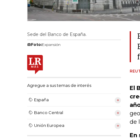
Sede del Banco de España.
Foto:
Expansión
REU
Agregue a sus temas de interés
El 
cre
España
año
geo
Banco Central
de 
Unión Europea
En 