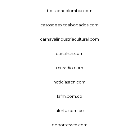
bolsaencolombia.com
casosdeexitoabogados.com
carnavalindustriacultural.com
canalrcn.com
rcnradio.com
noticiasrcn.com
lafm.com.co
alerta.com.co
deportesrcn.com