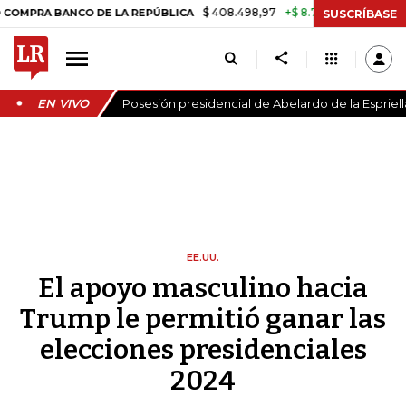
$ 408.498,97
+$ 8.753,81
+2,19%
BANCO DE LA REPÚBLICA
TASA 
SUSCRÍBASE
EN VIVO
Posesión presidencial de Abelardo de la Espriell
EE.UU.
El apoyo masculino hacia
Trump le permitió ganar las
elecciones presidenciales
2024