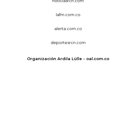
noticiasrcn.com
lafm.com.co
alerta.com.co
deportesrcn.com
Organización Ardila Lülle - oal.com.co