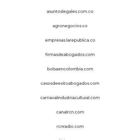
asuntoslegales.com.co
agronegocios.co
empresas.larepublica.co
firmasdeabogados.com
bolsaencolombia.com
casosdeexitoabogados.com
carnavalindustriacultural.com
canalrcn.com
rcnradio.com