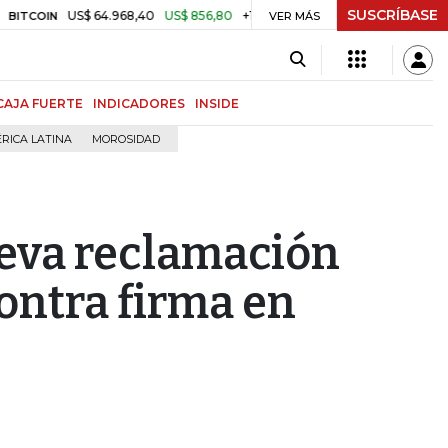
SUSCRÍBASE
US$ 64.968,40
US$ 856,80
+1,34%
$ 3.179,40
-$ 25,11
-0,7
N
TRM
VER MÁS
CAJA FUERTE
INDICADORES
INSIDE
RICA LATINA
MOROSIDAD
eva reclamación
ontra firma en