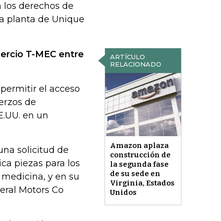
n los derechos de
la planta de Unique
omercio T-MEC entre
ARTÍCULO
RELACIONADO
permitir el acceso
uerzos de
E.UU. en un
Amazon aplaza
na solicitud de
construcción de
ca piezas para los
la segunda fase
de su sede en
 medicina, y en su
Virginia, Estados
neral Motors Co
Unidos