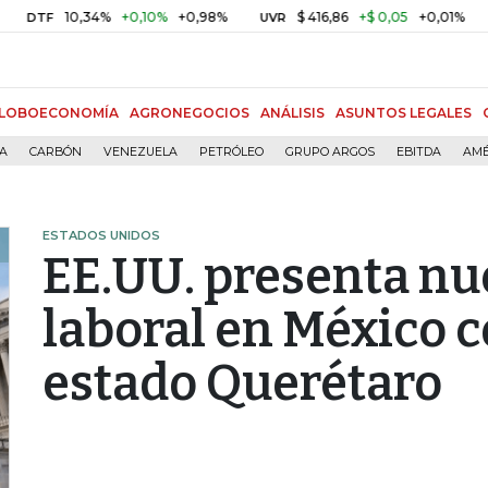
10,34%
+0,10%
+0,98%
$ 416,86
+$ 0,05
+0,01%
UVR
BITCOI
LOBOECONOMÍA
AGRONEGOCIOS
ANÁLISIS
ASUNTOS LEGALES
ÍA
CARBÓN
VENEZUELA
PETRÓLEO
GRUPO ARGOS
EBITDA
AMÉ
ESTADOS UNIDOS
EE.UU. presenta nu
laboral en México c
estado Querétaro