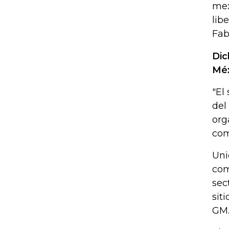
mex
lib
Fab
Dic
Méx
"El
del
org
com
Uni
com
sec
sit
GM.