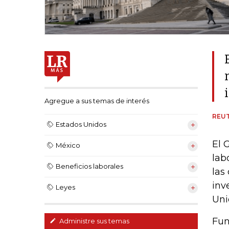
Agregue a sus temas de interés
REU
Estados Unidos
El 
México
lab
Beneficios laborales
las
inv
Leyes
Uni
Fun
Administre sus temas