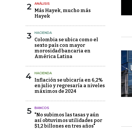
2
ANÁLISIS
Más Hayek, mucho más
Hayek
3
HACIENDA
Colombia se ubica como el
sexto país con mayor
morosidad bancaria en
América Latina
4
HACIENDA
Inflación se ubicaría en 6,2%
en julio y regresaría a niveles
máximos de 2024
5
BANCOS
"No subimos las tasas y aún
así obtuvimos utilidades por
$1,2 billones en tres años"