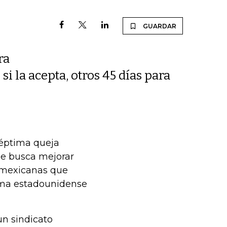
GUARDAR
ra
i la acepta, otros 45 días para
séptima queja
ue busca mejorar
s mexicanas que
irma estadounidense
un sindicato