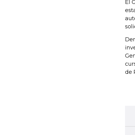
El 
est
aut
sol
Den
inv
Gen
cur
de 