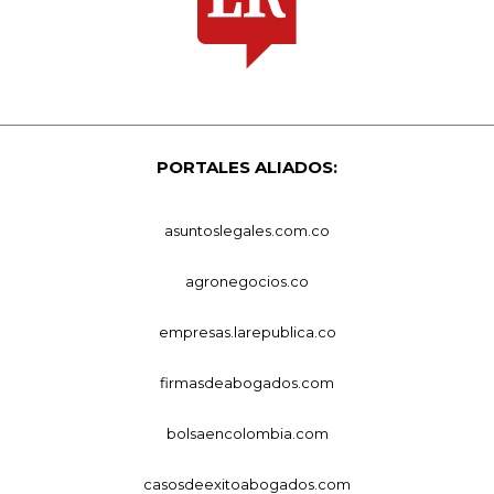
PORTALES ALIADOS:
asuntoslegales.com.co
agronegocios.co
empresas.larepublica.co
firmasdeabogados.com
bolsaencolombia.com
casosdeexitoabogados.com