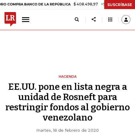
$ 408.498,97
+$ 8.753,81
+2,19%
RA BANCO DE LA REPÚBLICA
TAS
SUSCRÍBASE
HACIENDA
EE.UU. pone en lista negra a
unidad de Rosneft para
restringir fondos al gobierno
venezolano
martes, 18 de febrero de 2020