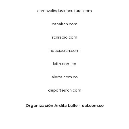
carnavalindustriacultural.com
canalrcn.com
rcnradio.com
noticiasrcn.com
lafm.com.co
alerta.com.co
deportesrcn.com
Organización Ardila Lülle - oal.com.co