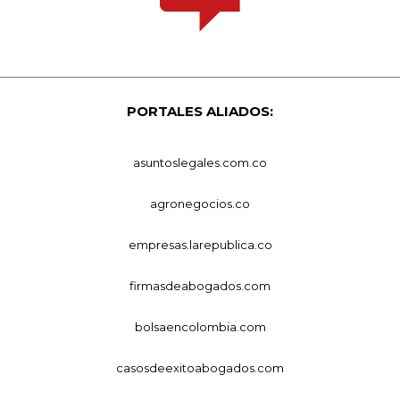
PORTALES ALIADOS:
asuntoslegales.com.co
agronegocios.co
empresas.larepublica.co
firmasdeabogados.com
bolsaencolombia.com
casosdeexitoabogados.com