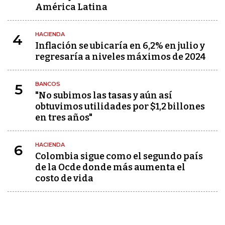
América Latina
HACIENDA
4
Inflación se ubicaría en 6,2% en julio y
regresaría a niveles máximos de 2024
BANCOS
5
"No subimos las tasas y aún así
obtuvimos utilidades por $1,2 billones
en tres años"
HACIENDA
6
Colombia sigue como el segundo país
de la Ocde donde más aumenta el
costo de vida