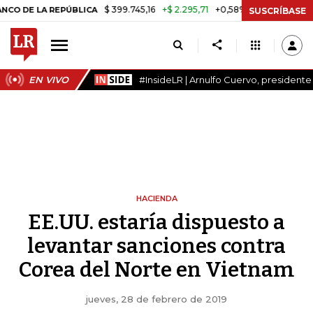
$ 399.745,16
+$ 2.295,71
+0,58%
LA REPÚBLICA
TASA DE USURA C
SUSCRÍBASE
EN VIVO
#InsideLR | Arnulfo Cuervo, president
HACIENDA
EE.UU. estaría dispuesto a
levantar sanciones contra
Corea del Norte en Vietnam
jueves, 28 de febrero de 2019