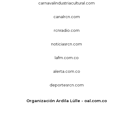
carnavalindustriacultural.com
canalrcn.com
rcnradio.com
noticiasrcn.com
lafm.com.co
alerta.com.co
deportesrcn.com
Organización Ardila Lülle - oal.com.co