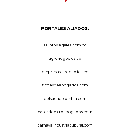
PORTALES ALIADOS:
asuntoslegales.com.co
agronegocios.co
empresas.larepublica.co
firmasdeabogados.com
bolsaencolombia.com
casosdeexitoabogados.com
carnavalindustriacultural.com