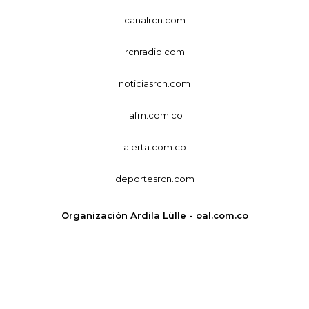
canalrcn.com
rcnradio.com
noticiasrcn.com
lafm.com.co
alerta.com.co
deportesrcn.com
Organización Ardila Lülle - oal.com.co