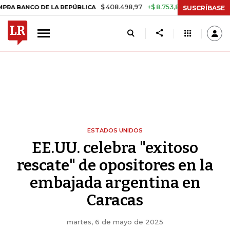
$ 408.498,97
+$ 8.753,81
+2,19%
O DE LA REPÚBLICA
TASA DE U
SUSCRÍBASE
ESTADOS UNIDOS
EE.UU. celebra "exitoso
rescate" de opositores en la
embajada argentina en
Caracas
martes, 6 de mayo de 2025