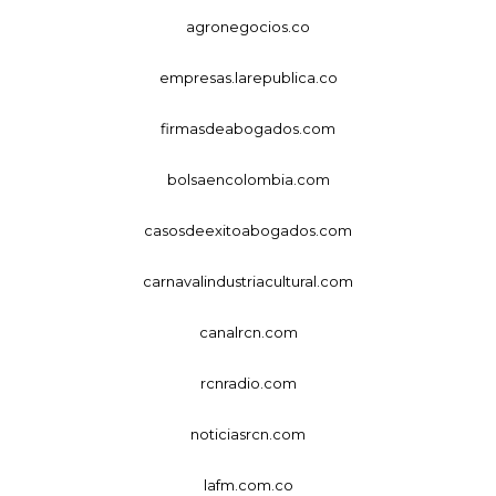
agronegocios.co
empresas.larepublica.co
firmasdeabogados.com
bolsaencolombia.com
casosdeexitoabogados.com
carnavalindustriacultural.com
canalrcn.com
rcnradio.com
noticiasrcn.com
lafm.com.co