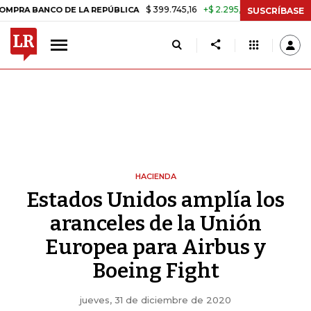
$ 399.745,16
+$ 2.295,71
+0,58%
O DE LA REPÚBLICA
TASA DE US
SUSCRÍBASE
HACIENDA
Estados Unidos amplía los
aranceles de la Unión
Europea para Airbus y
Boeing Fight
jueves, 31 de diciembre de 2020