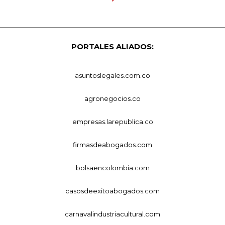
PORTALES ALIADOS:
asuntoslegales.com.co
agronegocios.co
empresas.larepublica.co
firmasdeabogados.com
bolsaencolombia.com
casosdeexitoabogados.com
carnavalindustriacultural.com