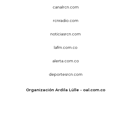
canalrcn.com
rcnradio.com
noticiasrcn.com
lafm.com.co
alerta.com.co
deportesrcn.com
Organización Ardila Lülle - oal.com.co