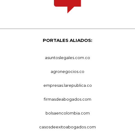
PORTALES ALIADOS:
asuntoslegales.com.co
agronegocios.co
empresas.larepublica.co
firmasdeabogados.com
bolsaencolombia.com
casosdeexitoabogados.com