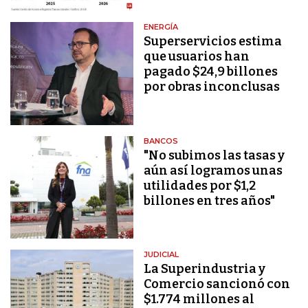
ENERGÍA
Superservicios estima
que usuarios han
pagado $24,9 billones
por obras inconclusas
BANCOS
"No subimos las tasas y
aún así logramos unas
utilidades por $1,2
billones en tres años"
JUDICIAL
La Superindustria y
Comercio sancionó con
$1.774 millones al