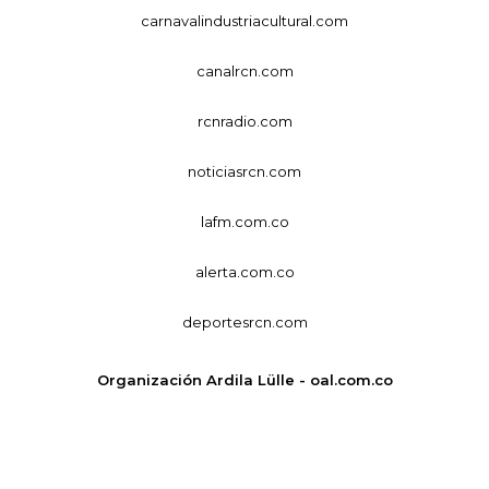
carnavalindustriacultural.com
canalrcn.com
rcnradio.com
noticiasrcn.com
lafm.com.co
alerta.com.co
deportesrcn.com
Organización Ardila Lülle - oal.com.co