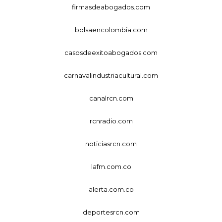
firmasdeabogados.com
bolsaencolombia.com
casosdeexitoabogados.com
carnavalindustriacultural.com
canalrcn.com
rcnradio.com
noticiasrcn.com
lafm.com.co
alerta.com.co
deportesrcn.com