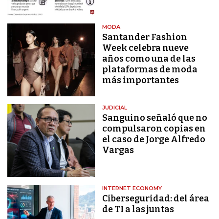
MODA
Santander Fashion
Week celebra nueve
años como una de las
plataformas de moda
más importantes
JUDICIAL
Sanguino señaló que no
compulsaron copias en
el caso de Jorge Alfredo
Vargas
INTERNET ECONOMY
Ciberseguridad: del área
de TI a las juntas