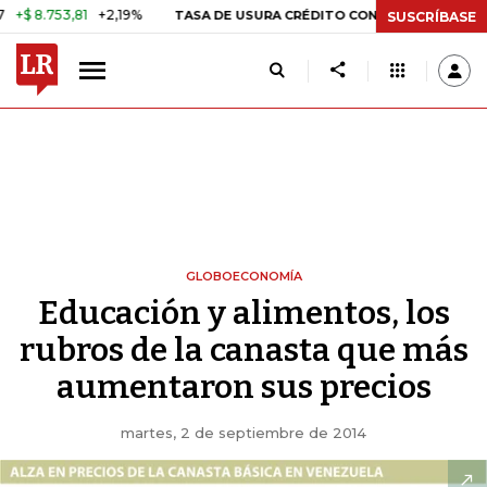
53,81
+2,19%
29,66%
+0,87%
TASA DE USURA CRÉDITO CONSUMO
SUSCRÍBASE
GLOBOECONOMÍA
Educación y alimentos, los
rubros de la canasta que más
aumentaron sus precios
martes, 2 de septiembre de 2014