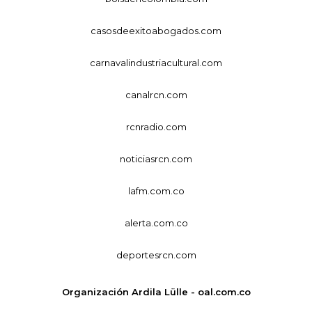
casosdeexitoabogados.com
carnavalindustriacultural.com
canalrcn.com
rcnradio.com
noticiasrcn.com
lafm.com.co
alerta.com.co
deportesrcn.com
Organización Ardila Lülle - oal.com.co