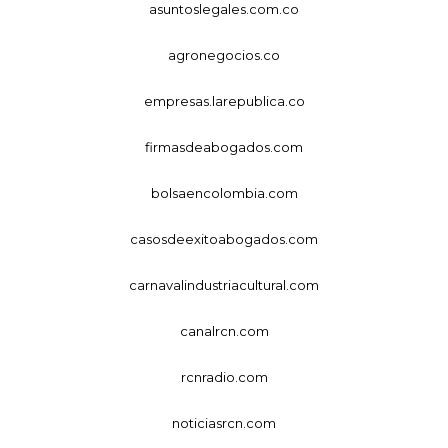
asuntoslegales.com.co
agronegocios.co
empresas.larepublica.co
firmasdeabogados.com
bolsaencolombia.com
casosdeexitoabogados.com
carnavalindustriacultural.com
canalrcn.com
rcnradio.com
noticiasrcn.com