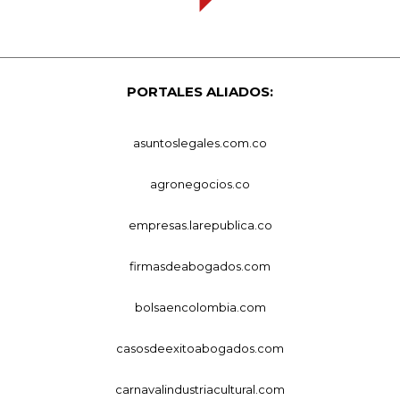
PORTALES ALIADOS:
asuntoslegales.com.co
agronegocios.co
empresas.larepublica.co
firmasdeabogados.com
bolsaencolombia.com
casosdeexitoabogados.com
carnavalindustriacultural.com