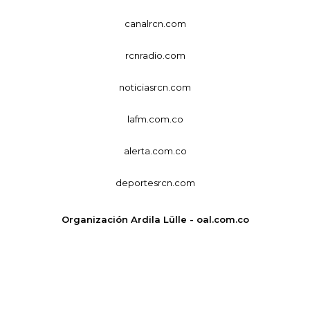
canalrcn.com
rcnradio.com
noticiasrcn.com
lafm.com.co
alerta.com.co
deportesrcn.com
Organización Ardila Lülle - oal.com.co