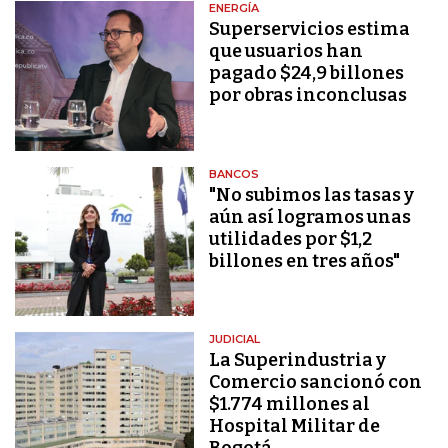
ENERGÍA
Superservicios estima
que usuarios han
pagado $24,9 billones
por obras inconclusas
BANCOS
"No subimos las tasas y
aún así logramos unas
utilidades por $1,2
billones en tres años"
JUDICIAL
La Superindustria y
Comercio sancionó con
$1.774 millones al
Hospital Militar de
Bogotá