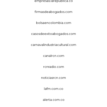
empresas.larepublica.co
firmasdeabogados.com
bolsaencolombia.com
casosdeexitoabogados.com
carnavalindustriacultural.com
canalrcn.com
rcnradio.com
noticiasrcn.com
lafm.com.co
alerta.com.co