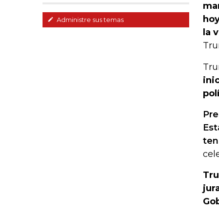
mar
hoy
Administre sus temas
la 
Tru
Tru
ini
pol
Pre
Est
ten
cel
Tru
jur
Gob