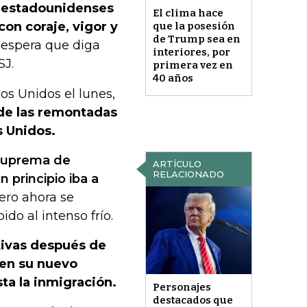
s estadounidenses
El clima hace
on coraje, vigor y
que la posesión
de Trump sea en
e espera que diga
interiores, por
SJ.
primera vez en
40 años
s Unidos el lunes,
de las remontadas
s Unidos.
 Suprema de
ARTÍCULO
RELACIONADO
 principio iba a
ero ahora se
do al intenso frío.
tivas después de
 en su nuevo
ta la inmigración.
Personajes
destacados que