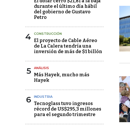
El dólar cerró $21,81 a la baja
durante el último día hábil
del gobierno de Gustavo
Petro
4
CONSTRUCCIÓN
El proyecto de Cable Aéreo
de La Calera tendría una
inversión de más de $1 billón
5
ANÁLISIS
Más Hayek, mucho más
Hayek
6
INDUSTRIA
Tecnoglass tuvo ingresos
récord de US$295,3 millones
para el segundo trimestre