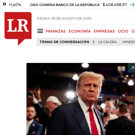
,40%
$ 408.498,97
+$ 8.753,8
ORO COMPRA BANCO DE LA REPÚBLICA
JUEVES, 06 DE AGOSTO DE 2026
FINANZAS
ECONOMÍA
EMPRESAS
OCIO
G
TEMAS DE CONVERSACIÓN
LA CALERA
MINER