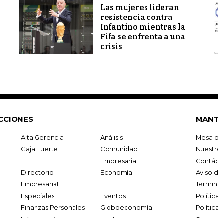
Las mujeres lideran
resistencia contra
Infantino mientras la
Fifa se enfrenta a una
crisis
CCIONES
MANT
Alta Gerencia
Análisis
Mesa d
Caja Fuerte
Comunidad
Nuestr
Empresarial
Contác
Directorio
Economía
Aviso 
Empresarial
Términ
Especiales
Eventos
Políti
Finanzas Personales
Globoeconomía
Polític