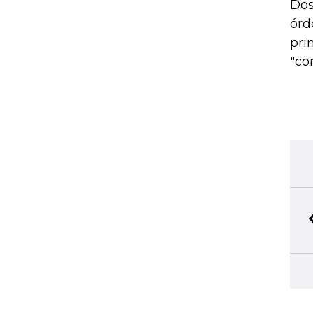
Dos
órd
pri
"co