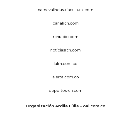
carnavalindustriacultural.com
canalrcn.com
rcnradio.com
noticiasrcn.com
lafm.com.co
alerta.com.co
deportesrcn.com
Organización Ardila Lülle - oal.com.co