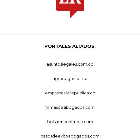
PORTALES ALIADOS:
asuntoslegales.com.co
agronegocios.co
empresas.larepublica.co
firmasdeabogados.com
bolsaencolombia.com
casosdeexitoabogados.com