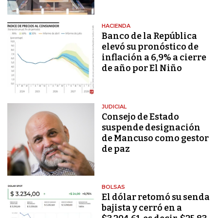
HACIENDA
Banco de la República
elevó su pronóstico de
inflación a 6,9% a cierre
de año por El Niño
JUDICIAL
Consejo de Estado
suspende designación
de Mancuso como gestor
de paz
BOLSAS
El dólar retomó su senda
bajista y cerró en a