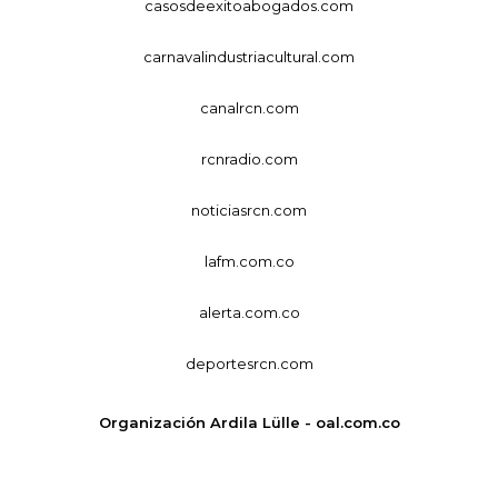
casosdeexitoabogados.com
carnavalindustriacultural.com
canalrcn.com
rcnradio.com
noticiasrcn.com
lafm.com.co
alerta.com.co
deportesrcn.com
Organización Ardila Lülle - oal.com.co