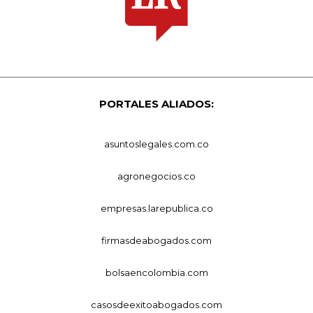
PORTALES ALIADOS:
asuntoslegales.com.co
agronegocios.co
empresas.larepublica.co
firmasdeabogados.com
bolsaencolombia.com
casosdeexitoabogados.com