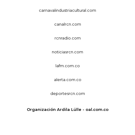
carnavalindustriacultural.com
canalrcn.com
rcnradio.com
noticiasrcn.com
lafm.com.co
alerta.com.co
deportesrcn.com
Organización Ardila Lülle - oal.com.co