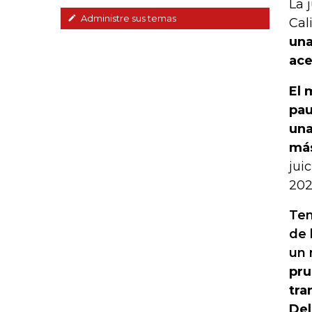
La 
Administre sus temas
Cal
una
ace
El 
pau
una
más
jui
202
Ten
de 
un 
pru
tra
Del