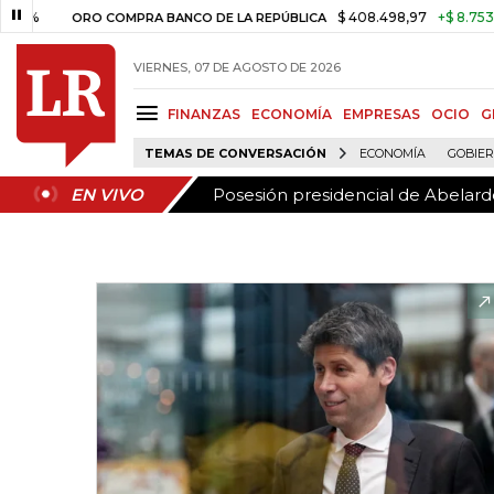
Posesión presidencial de Abelardo
EN VIVO
$ 408.498,97
+$ 8.753,81
+2,
ORO COMPRA BANCO DE LA REPÚBLICA
VIERNES, 07 DE AGOSTO DE 2026
FINANZAS
ECONOMÍA
EMPRESAS
OCIO
G
TEMAS DE CONVERSACIÓN
ECONOMÍA
GOBIE
Posesión presidencial de Abelardo
EN VIVO