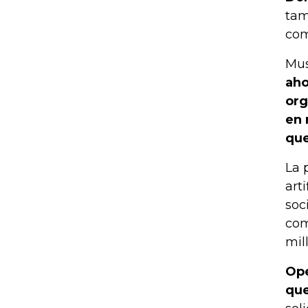
tam
com
Mus
aho
org
en 
que
La 
art
soc
com
mil
Ope
que