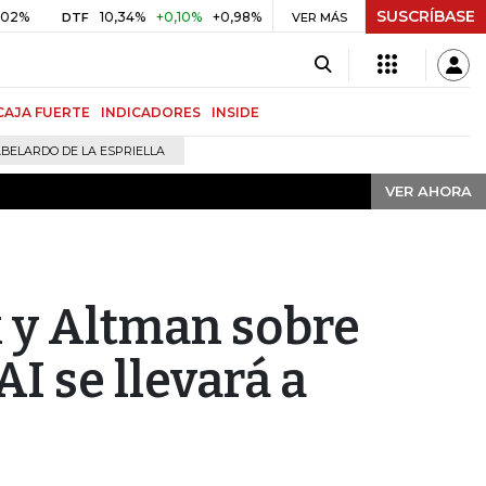
SUSCRÍBASE
VER AHORA
10,34%
+0,10%
+0,98%
$ 416,91
+$ 0,05
+0,01%
DTF
UVR
VER MÁS
B
CAJA FUERTE
INDICADORES
INSIDE
BELARDO DE LA ESPRIELLA
VER AHORA
 y Altman sobre
I se llevará a