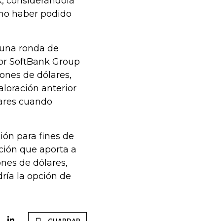
k, considerándola
 no haber podido
 una ronda de
por SoftBank Group
ones de dólares,
aloración anterior
lares cuando
ión para fines de
ación que aporta a
ones de dólares,
ía la opción de
GUARDAR