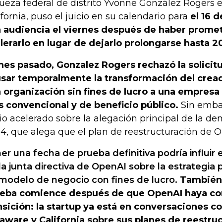
jueza federal de distrito Yvonne González Rogers 
ifornia, puso el juicio en su calendario para
el 16 
 audiencia el viernes después de haber prome
lerarlo en lugar de dejarlo prolongarse hasta 2
mes pasado, Gonzalez Rogers rechazó la solici
sar temporalmente la transformación del crea
 organización sin fines de lucro a una empresa 
 convencional y de beneficio público.
Sin embar
cio acelerado sobre la alegación principal de la 
4, que alega que el plan de reestructuración de Op
er una fecha de prueba definitiva podría influir 
la junta directiva de OpenAI sobre la estrategia p
modelo de negocio con fines de lucro.
También 
eba comience después de que OpenAI haya co
nsición: la startup ya está en conversaciones c
aware y California sobre sus planes de reestru