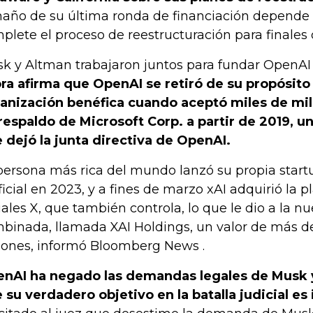
año de su última ronda de financiación depende 
plete el proceso de reestructuración para finales 
k y Altman trabajaron juntos para fundar OpenAI
ra afirma que OpenAI se retiró de su propósit
anización benéfica cuando aceptó miles de mil
respaldo de Microsoft Corp. a partir de 2019, 
 dejó la junta directiva de OpenAI.
persona más rica del mundo lanzó su propia startu
ificial en 2023, y a fines de marzo xAI adquirió la 
iales X, que también controla, lo que le dio a la n
binada, llamada XAI Holdings, un valor de más de
lones, informó Bloomberg News .
nAI ha negado las demandas legales de Musk
 su verdadero objetivo en la batalla judicial es 