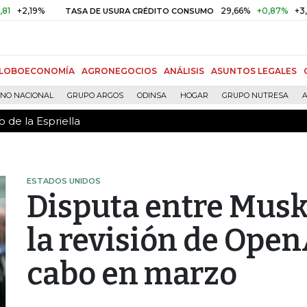
 de la Espriella
19%
29,66%
+0,87%
+3,02%
TASA DE USURA CRÉDITO CONSUMO
LOBOECONOMÍA
AGRONEGOCIOS
ANÁLISIS
ASUNTOS LEGALES
RNO NACIONAL
GRUPO ARGOS
ODINSA
HOGAR
GRUPO NUTRESA
A
 de la Espriella
ESTADOS UNIDOS
Disputa entre Musk
la revisión de OpenA
cabo en marzo