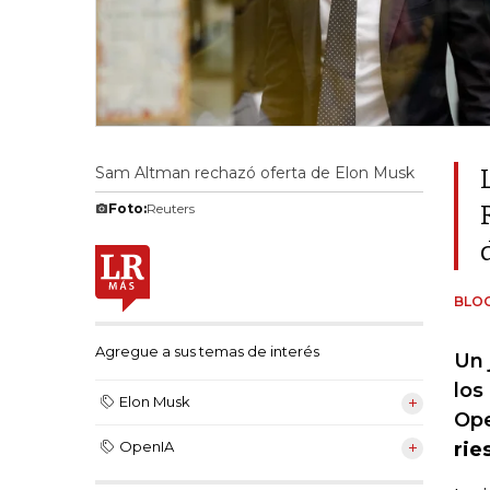
Sam Altman rechazó oferta de Elon Musk
Foto:
Reuters
BLO
Agregue a sus temas de interés
Un 
los
Elon Musk
Ope
rie
OpenIA