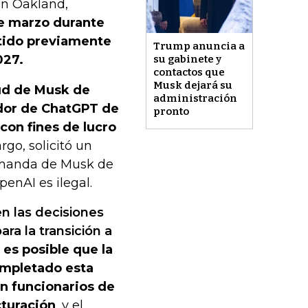
en Oakland,
de marzo durante
tido previamente
Trump anuncia a
027.
su gabinete y
contactos que
Musk dejará su
tud de Musk de
administración
dor de ChatGPT de
pronto
con fines de lucro
go, solicitó un
demanda de Musk de
enAI es ilegal.
en las decisiones
ara la transición a
es posible que la
mpletado esta
on funcionarios de
cturación
, y el