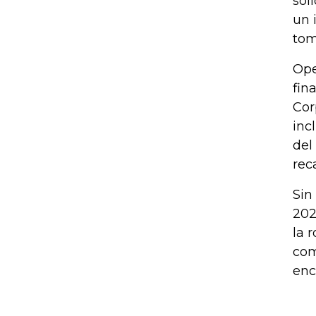
sol
un 
tom
Ope
fin
Cor
inc
del
rec
Sin
202
la 
com
enc