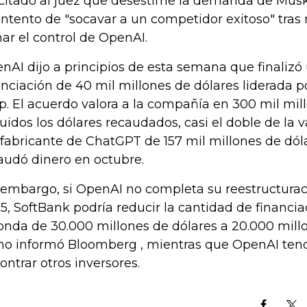
icitado al juez que desestime la demanda de Mus
intento de "socavar a un competidor exitoso" tras
ar el control de OpenAI.
nAI dijo a principios de esta semana que finalizó
anciación de 40 mil millones de dólares liderada 
p. El acuerdo valora a la compañía en 300 mil mill
luidos los dólares recaudados, casi el doble de la v
 fabricante de ChatGPT de 157 mil millones de dó
audó dinero en octubre.
 embargo, si OpenAI no completa su reestructurac
5, SoftBank podría reducir la cantidad de financi
ronda de 30.000 millones de dólares a 20.000 mill
o informó Bloomberg , mientras que OpenAI tendr
ontrar otros inversores.