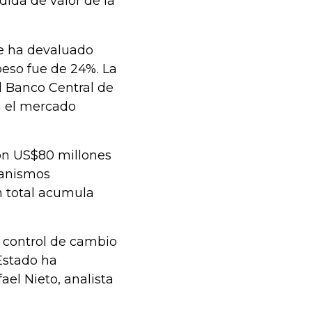
dida de valor de la
e ha devaluado
peso fue de 24%. La
l Banco Central de
en el mercado
on US$80 millones
ganismos
n total acumula
 control de cambio
 Estado ha
el Nieto, analista