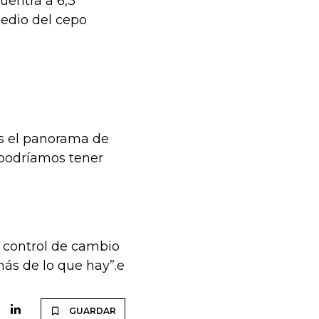
cuentra a 6,3
edio del cepo
os el panorama de
 podríamos tener
 control de cambio
 más de lo que hay”.e
GUARDAR