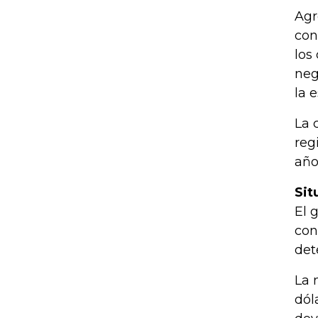
Agr
con
los
neg
la 
La 
reg
año
Sit
El 
con
det
La 
dól