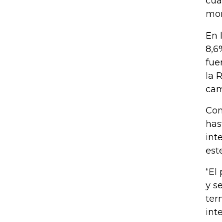
cua
mon
En 
8,6
fue
la 
cam
Com
has
int
est
“El
y s
ter
int