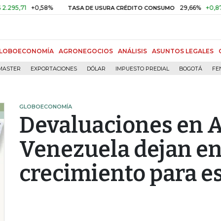
1
+0,58%
29,66%
+0,87%
+3,
TASA DE USURA CRÉDITO CONSUMO
LOBOECONOMÍA
AGRONEGOCIOS
ANÁLISIS
ASUNTOS LEGALES
MASTER
EXPORTACIONES
DÓLAR
IMPUESTO PREDIAL
BOGOTÁ
FE
GLOBOECONOMÍA
Devaluaciones en A
Venezuela dejan e
crecimiento para e