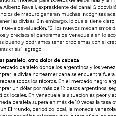
aluó su moneda para boletos de aerolíneas y la inv
a Alberto Ravell, expresidente del canal Globovisió
ncios de Maduro generan muchas incógnitas ace
ener las divisas. Sin embargo, lo que si tiene claro
 nueva devaluación. “Si los nuevos mecanismos d
ros y precisos el panorama de Venezuela en lo ec
es bueno y podríamos tener problemas con el cre
ras crisis”, agregó.
ar paralelo, otro dolor de cabeza
mercado paralelo donde los argentinos y los vene
prar la divisa norteamericana se encuentra fuera 
repasa todos los récords. En el mercado negro ar
prar un dólar por más de 12 pesos argentinos, se
ios locales. En Venezuela la situación es peor y 
eda paralela supera en más de 10 veces la tasa of
ún El Mundo, periódico local, la moneda venezola