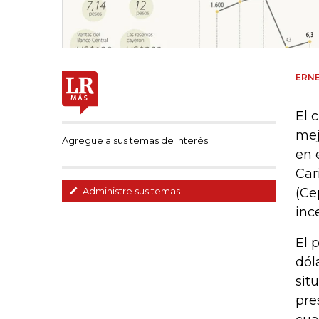
ERN
El 
mej
Agregue a sus temas de interés
en 
Car
(Ce
Administre sus temas
inc
El 
dól
sit
pre