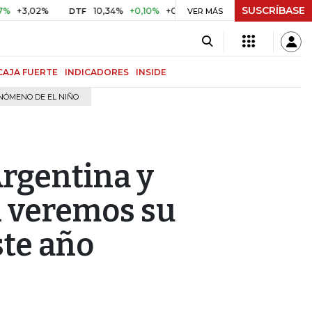
SUSCRÍBASE
02%
10,34%
+0,10%
+0,98%
$ 416,81
+$ 0,05
+0,01%
DTF
UVR
VER MÁS
CAJA FUERTE
INDICADORES
INSIDE
NÓMENO DE EL NIÑO
rgentina y
n veremos su
ste año