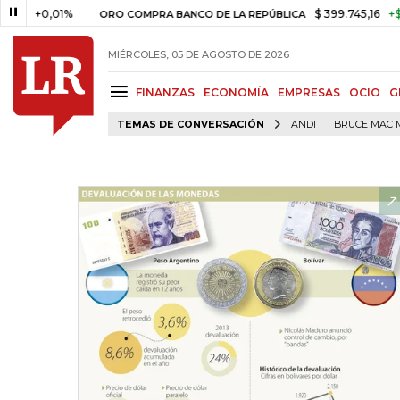
0,01%
$ 399.745,16
+$ 2.295,7
ORO COMPRA BANCO DE LA REPÚBLICA
MIÉRCOLES, 05 DE AGOSTO DE 2026
FINANZAS
ECONOMÍA
EMPRESAS
OCIO
G
TEMAS DE CONVERSACIÓN
ANDI
BRUCE MAC 