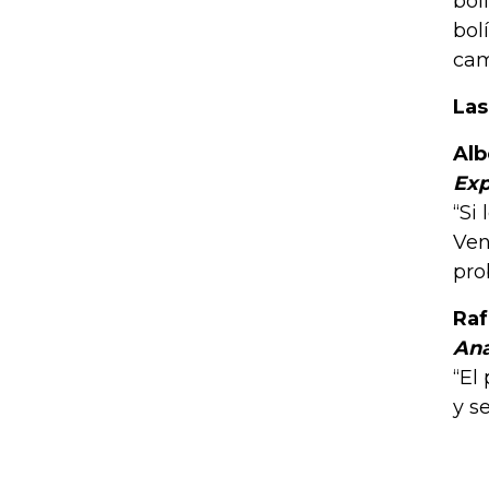
bol
bol
cam
Las
Alb
Exp
“Si
Ven
pro
Raf
Ana
“El
y s