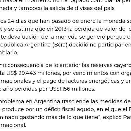
l hasta el momento no ha logrado controlar la pér
eda y tampoco la salida de divisas del país.
los 24 días que han pasado de enero la moneda s
% y se estima que en 2013 la pérdida de valor del 
rte devaluación de la moneda se generó porque e
República Argentina (Bcra) decidió no participar 
biario.
o consecuencia de lo anterior las reservas cayer
ta US$ 29.443 millones, por vencimientos con or
ernacionales y el pago de facturas energéticas y e
e año pérdidas por US$1.156 millones.
 problema en Argentina trasciende las medidas de
e produce por un déficit fiscal agudo, en el que el
minado gastando más de lo que tiene”, explicó Rafa
ernacional.