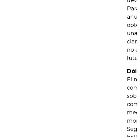
dev
Par
anu
obt
una
cla
no 
futu
Dól
El 
com
sob
com
med
mon
Seg