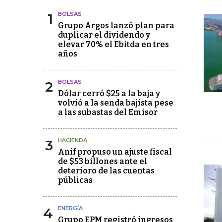
1
BOLSAS
Grupo Argos lanzó plan para
duplicar el dividendo y
elevar 70% el Ebitda en tres
años
2
BOLSAS
Dólar cerró $25 a la baja y
volvió a la senda bajista pese
a las subastas del Emisor
3
HACIENDA
Anif propuso un ajuste fiscal
de $53 billones ante el
deterioro de las cuentas
públicas
4
ENERGÍA
Grupo EPM registró ingresos