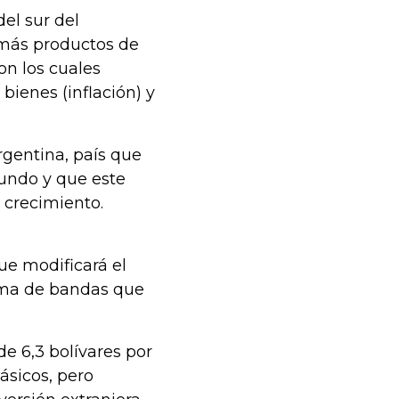
el sur del
 más productos de
on los cuales
bienes (inflación) y
rgentina, país que
mundo y que este
u crecimiento.
ue modificará el
tema de bandas que
e 6,3 bolívares por
sicos, pero