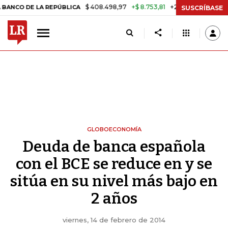
$ 408.498,97
+$ 8.753,81
+2,19%
DE LA REPÚBLICA
TASA DE USU
SUSCRÍBASE
GLOBOECONOMÍA
Deuda de banca española
con el BCE se reduce en y se
sitúa en su nivel más bajo en
2 años
viernes, 14 de febrero de 2014