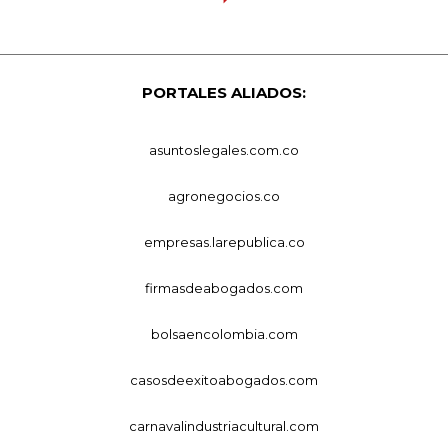
PORTALES ALIADOS:
asuntoslegales.com.co
agronegocios.co
empresas.larepublica.co
firmasdeabogados.com
bolsaencolombia.com
casosdeexitoabogados.com
carnavalindustriacultural.com