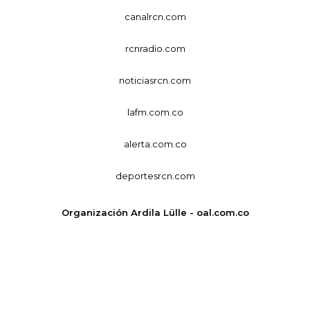
canalrcn.com
rcnradio.com
noticiasrcn.com
lafm.com.co
alerta.com.co
deportesrcn.com
Organización Ardila Lülle - oal.com.co