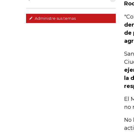
Roc
"Co
Administre sus temas
den
de 
agr
San
Ciu
eje
la 
res
El 
no 
No 
act