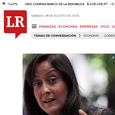
40%
$ 408.498,97
+$ 8.753,81
ORO COMPRA BANCO DE LA REPÚBLICA
SÁBADO, 08 DE AGOSTO DE 2026
FINANZAS
ECONOMÍA
EMPRESAS
OCIO
G
TEMAS DE CONVERSACIÓN
ECONOMÍA
GOBIE