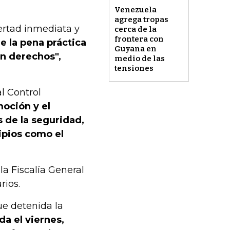
Venezuela
agrega tropas
ertad inmediata y
cerca de la
frontera con
 la pena práctica
Guyana en
n derechos",
medio de las
tensiones
l Control
moción y el
s de la seguridad,
ipios como el
la Fiscalía General
rios.
ue detenida la
a el viernes,