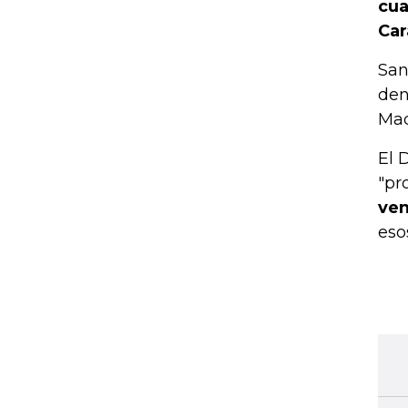
cua
Car
San
den
Mad
El 
"pr
ven
eso