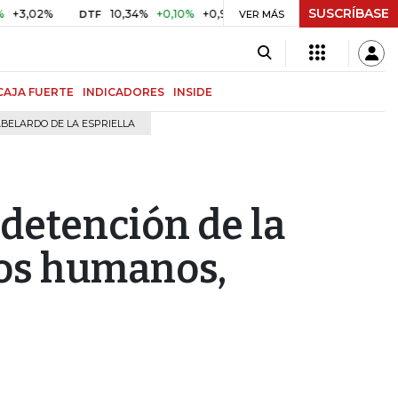
SUSCRÍBASE
%
10,34%
+0,10%
+0,98%
$ 416,96
+$ 0,05
+0,01%
DTF
UVR
VER MÁS
CAJA FUERTE
INDICADORES
INSIDE
BELARDO DE LA ESPRIELLA
detención de la
hos humanos,