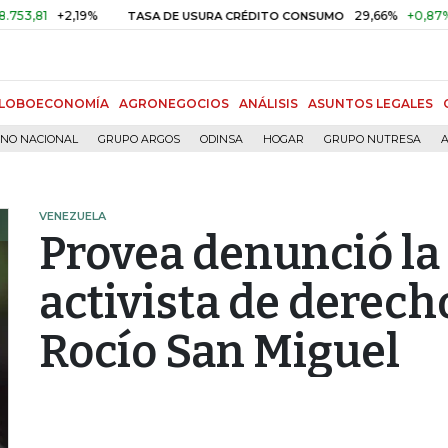
+2,19%
29,66%
+0,87%
+3,02
TASA DE USURA CRÉDITO CONSUMO
LOBOECONOMÍA
AGRONEGOCIOS
ANÁLISIS
ASUNTOS LEGALES
RNO NACIONAL
GRUPO ARGOS
ODINSA
HOGAR
GRUPO NUTRESA
A
VENEZUELA
Provea denunció la 
activista de derec
Rocío San Miguel