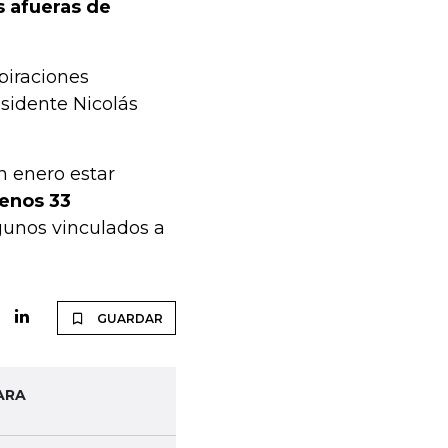
s afueras de
piraciones
esidente Nicolás
n enero estar
menos 33
lgunos vinculados a
GUARDAR
ARA