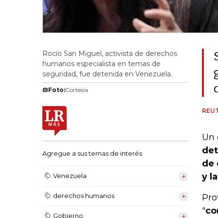
Rocío San Miguel, activista de derechos
humanos especialista en temas de
seguridad, fue detenida en Venezuela.
Foto:
Cortesía
REU
Un 
det
Agregue a sus temas de interés
de 
y l
Venezuela
derechos humanos
Pro
"
co
Gobierno