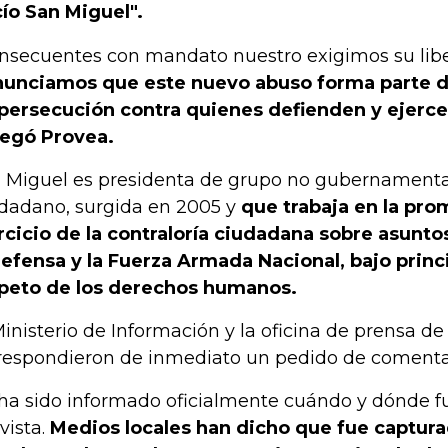
ío San Miguel".
nsecuentes con mandato nuestro exigimos su lib
unciamos que este nuevo abuso forma parte de
persecución contra quienes defienden y ejerce
egó Provea.
 Miguel es presidenta de grupo no gubernamenta
dadano, surgida en 2005 y
que trabaja en la pro
rcicio de la contraloría ciudadana sobre asunto
defensa y la Fuerza Armada Nacional, bajo princ
peto de los derechos humanos.
Ministerio de Información y la oficina de prensa de 
respondieron de inmediato un pedido de comenta
ha sido informado oficialmente cuándo y dónde f
ivista.
Medios locales han dicho que fue capturad