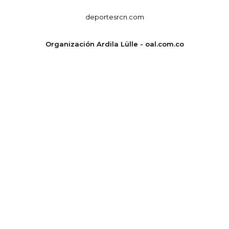
deportesrcn.com
Organización Ardila Lülle - oal.com.co