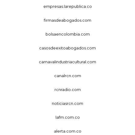
empresas.larepublica.co
firmasdeabogados.com
bolsaencolombia.com
casosdeexitoabogados.com
carnavalindustriacultural.com
canalrcn.com
rcnradio.com
noticiasrcn.com
lafm.com.co
alerta.com.co