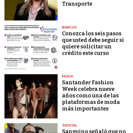
Transporte
BANCOS
Conozca los seis pasos
que usted debe seguir si
quiere solicitar un
crédito este curso
MODA
Santander Fashion
Week celebra nueve
años como una de las
plataformas de moda
más importantes
JUDICIAL
Sanguino señaló que no