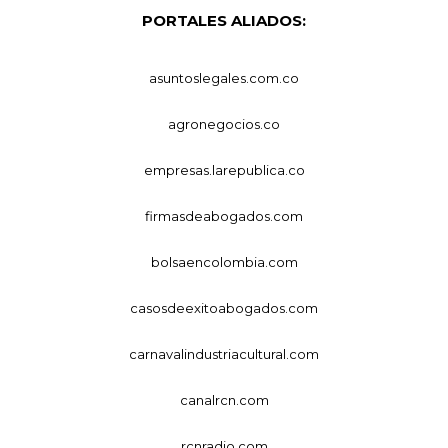
PORTALES ALIADOS:
asuntoslegales.com.co
agronegocios.co
empresas.larepublica.co
firmasdeabogados.com
bolsaencolombia.com
casosdeexitoabogados.com
carnavalindustriacultural.com
canalrcn.com
rcnradio.com