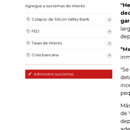
"He
Agregue a sus temas de interés
dec
Colapso de Silicon Valley Bank
gar
lar
FED
dep
Tasas de interés
"Me
Crisis bancaria
inm
"Se
Administre sus temas
det
inc
peq
Más
de 
dep
ade