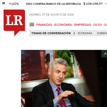
,40%
$ 408.498,97
+$ 8.753,8
ORO COMPRA BANCO DE LA REPÚBLICA
VIERNES, 07 DE AGOSTO DE 2026
FINANZAS
ECONOMÍA
EMPRESAS
OCIO
G
TEMAS DE CONVERSACIÓN
ECONOMÍA
GOBIE