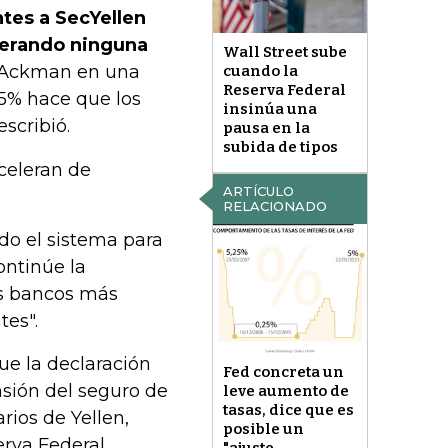
tes a SecYellen
iderando ninguna
Wall Street sube
o Ackman en una
cuando la
Reserva Federal
 5% hace que los
insinúa una
scribió.
pausa en la
subida de tipos
celeran de
ARTÍCULO
RELACIONADO
do el sistema para
ontinúe la
os bancos más
tes".
ue la declaración
Fed concreta un
nsión del seguro de
leve aumento de
tasas, dice que es
rios de Yellen,
posible un
rva Federal,
"ajuste