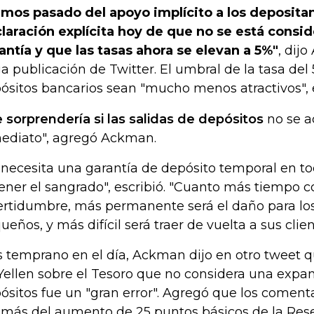
mos pasado del apoyo implícito a los depositan
laración explícita hoy de que no se está cons
antía y que las tasas ahora se elevan a 5%"
, dij
ga publicación de Twitter. El umbral de la tasa del
ósitos bancarios sean "mucho menos atractivos", e
 sorprendería si las salidas de depósitos
no se a
ediato", agregó Ackman.
 necesita una garantía de depósito temporal en to
ener el sangrado", escribió. "Cuanto más tiempo c
ertidumbre, más permanente será el daño para l
ueños, y más difícil será traer de vuelta a sus clien
 temprano en el día, Ackman dijo en otro tweet q
Yellen sobre el Tesoro que no considera una expa
ósitos fue un "gran error". Agregó que los comenta
más del aumento de 25 puntos básicos de la Rese