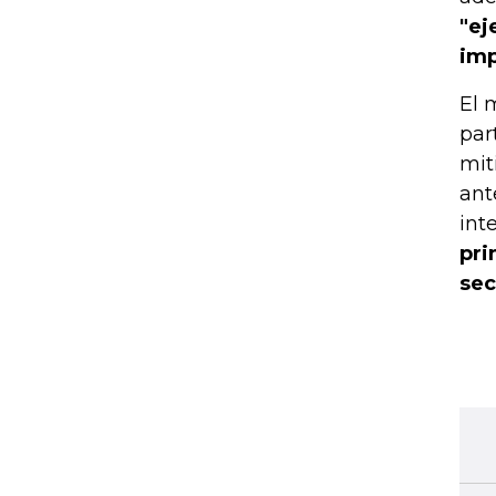
"ej
imp
El 
par
mit
ant
int
pri
sec