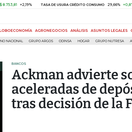
1
+2,19%
29,66%
+0,87%
+3,
TASA DE USURA CRÉDITO CONSUMO
LOBOECONOMÍA
AGRONEGOCIOS
ANÁLISIS
ASUNTOS LEGALES
RNO NACIONAL
GRUPO ARGOS
ODINSA
HOGAR
GRUPO NUTRESA
A
BANCOS
Ackman advierte so
aceleradas de depó
tras decisión de la 