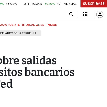
SUSCRÍBASE
02%
10,34%
+0,10%
+0,98%
$ 416,91
+$ 0,05
+0,01%
DTF
UVR
VER MÁS
CAJA FUERTE
INDICADORES
INSIDE
BELARDO DE LA ESPRIELLA
bre salidas
sitos bancarios
Fed