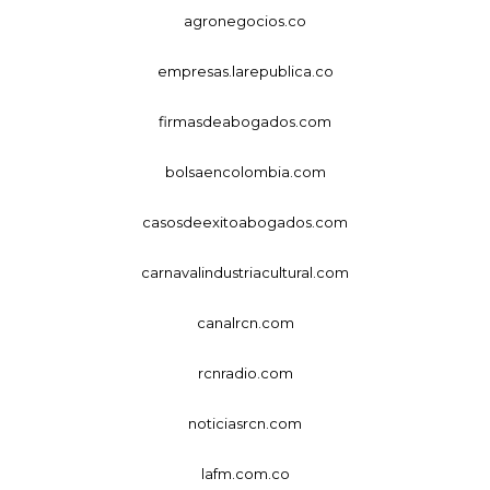
agronegocios.co
empresas.larepublica.co
firmasdeabogados.com
bolsaencolombia.com
casosdeexitoabogados.com
carnavalindustriacultural.com
canalrcn.com
rcnradio.com
noticiasrcn.com
lafm.com.co