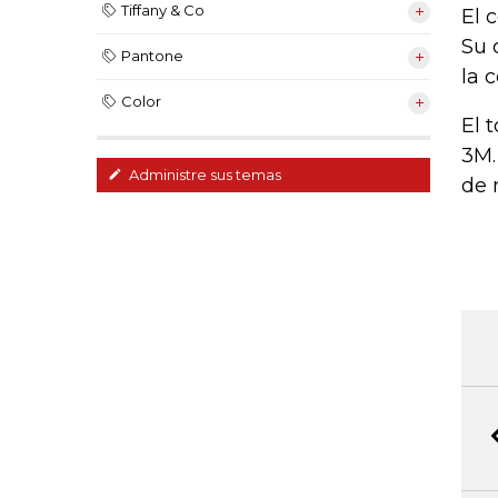
Tiffany & Co
El 
Su 
Pantone
la 
Color
El 
3M.
Administre sus temas
de 