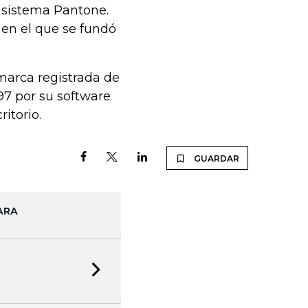
l sistema Pantone.
 en el que se fundó
 marca registrada de
97 por su software
itorio.
GUARDAR
ARA
Next slide