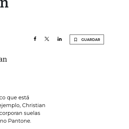
en
GUARDAR
han
ico que está
ejemplo, Christian
ncorporan suelas
ono Pantone.