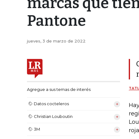
marcas que tien
Pantone
jueves, 3 de marzo de 2022
TATI
Agregue a sus temas de interés
Datos cocteleros
Hay
reg
Christian Louboutin
Lou
3M
roj