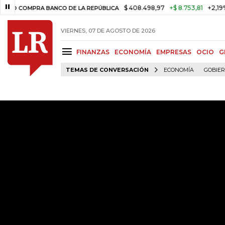
$ 408.498,97
+$ 8.753,81
+2,19%
OMPRA BANCO DE LA REPÚBLICA
T
VIERNES, 07 DE AGOSTO DE 2026
FINANZAS
ECONOMÍA
EMPRESAS
OCIO
G
TEMAS DE CONVERSACIÓN
ECONOMÍA
GOBIE