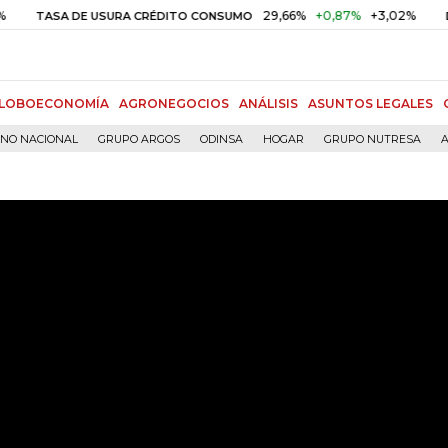
29,66%
+0,87%
+3,02%
10
ASA DE USURA CRÉDITO CONSUMO
DTF
LOBOECONOMÍA
AGRONEGOCIOS
ANÁLISIS
ASUNTOS LEGALES
RNO NACIONAL
GRUPO ARGOS
ODINSA
HOGAR
GRUPO NUTRESA
A