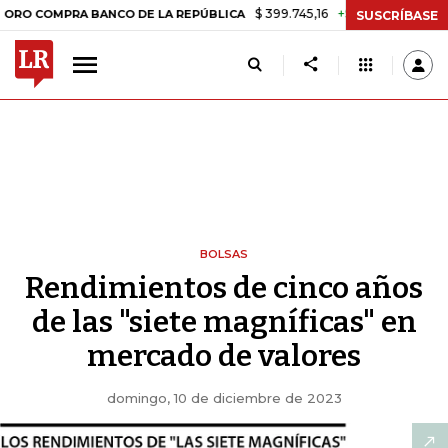
$ 399.745,16
+$ 2.295,71
+0,58%
MPRA BANCO DE LA REPÚBLICA
TA
SUSCRÍBASE
BOLSAS
Rendimientos de cinco años
de las "siete magníficas" en
mercado de valores
domingo, 10 de diciembre de 2023