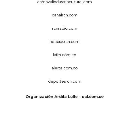
carnavalindustriacultural.com
canalrcn.com
rcnradio.com
noticiasrcn.com
lafm.com.co
alerta.com.co
deportesrcn.com
Organización Ardila Lülle - oal.com.co