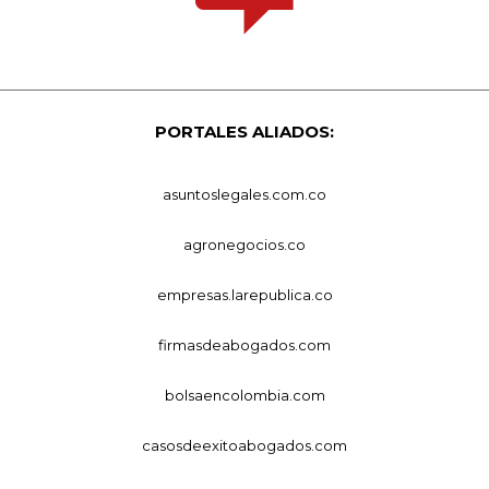
PORTALES ALIADOS:
asuntoslegales.com.co
agronegocios.co
empresas.larepublica.co
firmasdeabogados.com
bolsaencolombia.com
casosdeexitoabogados.com