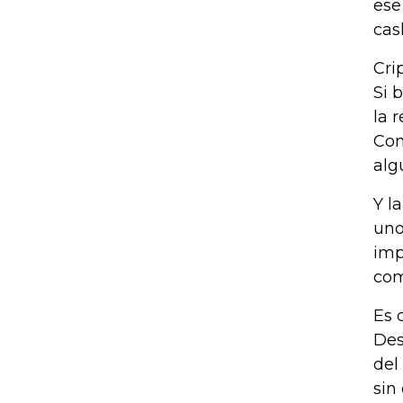
ese
cas
Cri
Si 
la 
Con
alg
Y l
uno
imp
com
Es 
Des
del
sin