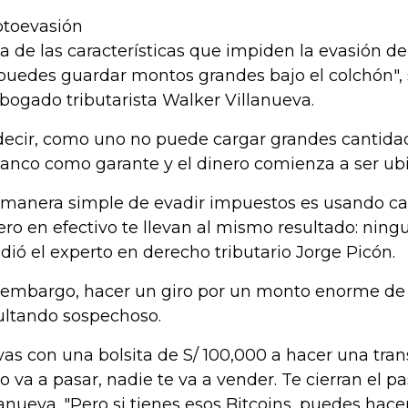
ptoevasión
a de las características que impiden la evasión d
puedes guardar montos grandes bajo el colchón", 
abogado tributarista Walker Villanueva.
decir, como uno no puede cargar grandes cantidad
banco como garante y el dinero comienza a ser ubi
 manera simple de evadir impuestos es usando cash
ero en efectivo te llevan al mismo resultado: ningun
dió el experto en derecho tributario Jorge Picón.
 embargo, hacer un giro por un monto enorme de 
ultando sospechoso.
 vas con una bolsita de S/ 100,000 a hacer una tran
lo va a pasar, nadie te va a vender. Te cierran el pa
lanueva. "Pero si tienes esos Bitcoins, puedes hacer