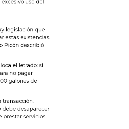
l excesivo uso del
hay legislación que
ar estas existencias.
o Picón describió
oca el letrado: si
para no pagar
100 galones de
a transacción.
to debe desaparecer
 prestar servicios,