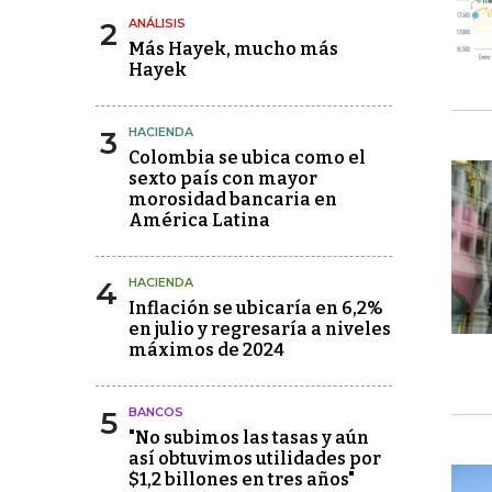
2
ANÁLISIS
Más Hayek, mucho más
Hayek
3
HACIENDA
Colombia se ubica como el
sexto país con mayor
morosidad bancaria en
América Latina
4
HACIENDA
Inflación se ubicaría en 6,2%
en julio y regresaría a niveles
máximos de 2024
5
BANCOS
"No subimos las tasas y aún
así obtuvimos utilidades por
$1,2 billones en tres años"