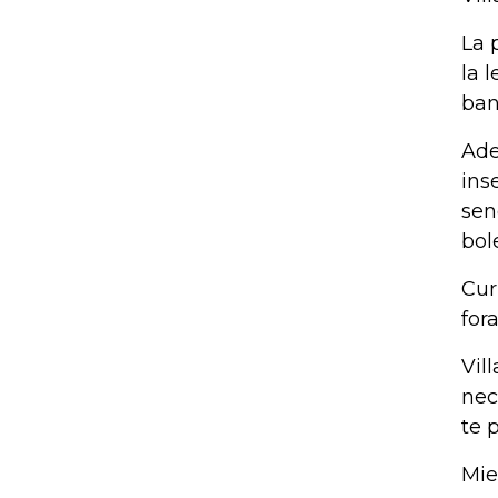
La 
la 
ban
Ade
ins
sen
bole
Cur
for
Vil
nec
te 
Mie