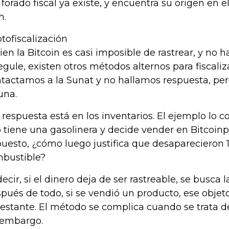
 forado fiscal ya existe, y encuentra su origen en e
h.
ptofiscalización
bien la Bitcoin es casi imposible de rastrear, y no 
regule, existen otros métodos alternos para fiscaliz
tactamos a la Sunat y no hallamos respuesta, per
una.
a respuesta está en los inventarios. El ejemplo lo col
 tiene una gasolinera y decide vender en Bitcoin
uesto, ¿cómo luego justifica que desaparecieron 
bustible?
decir, si el dinero deja de ser rastreable, se busca l
pués de todo, si se vendió un producto, ese obje
 estante. El método se complica cuando se trata de
 embargo.