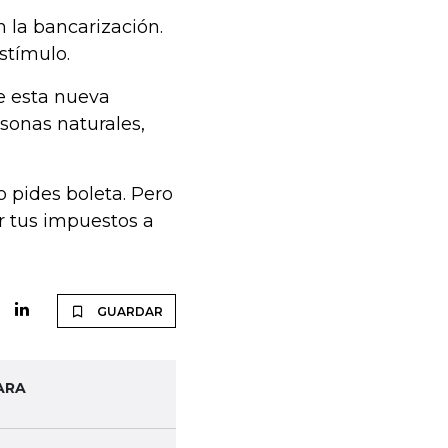
 la bancarización.
stímulo.
e esta nueva
rsonas naturales,
no pides boleta. Pero
ir tus impuestos a
GUARDAR
ARA