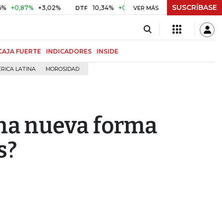
SUSCRÍBASE
7%
+3,02%
10,34%
+0,10%
+0,98%
$ 416,86
+$ 0,0
DTF
VER MÁS
UVR
CAJA FUERTE
INDICADORES
INSIDE
RICA LATINA
MOROSIDAD
na nueva forma
s?