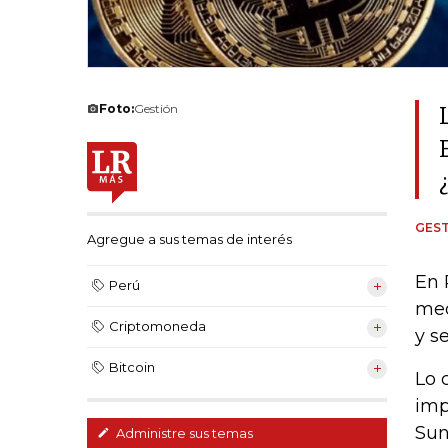
Foto:
Gestión
GEST
Agregue a sus temas de interés
En 
Perú
med
Criptomoneda
y se
Bitcoin
Lo 
imp
Sun
Administre sus temas