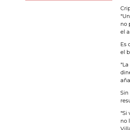
Cri
"Un
no 
el 
Es 
el 
"La
din
aña
Sin
res
"Si
no 
Vil