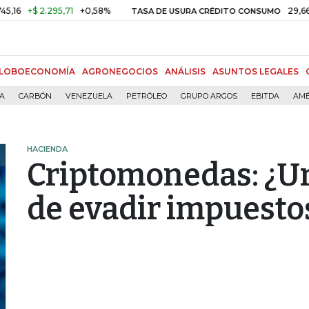
 2.295,71
+0,58%
29,66%
+0,8
TASA DE USURA CRÉDITO CONSUMO
LOBOECONOMÍA
AGRONEGOCIOS
ANÁLISIS
ASUNTOS LEGALES
ÍA
CARBÓN
VENEZUELA
PETRÓLEO
GRUPO ARGOS
EBITDA
AMÉ
HACIENDA
Criptomonedas: ¿U
de evadir impuesto