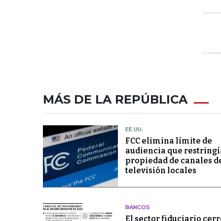
MÁS DE LA REPÚBLICA
EE.UU.
FCC elimina límite de
audiencia que restringí
propiedad de canales d
televisión locales
BANCOS
El sector fiduciario cerr