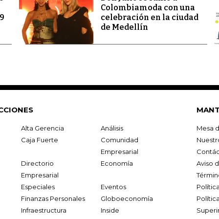
Colombiamoda con una
69
celebración en la ciudad
de Medellín
CCIONES
MANT
Alta Gerencia
Análisis
Mesa d
Caja Fuerte
Comunidad
Nuestr
Empresarial
Contác
Directorio
Economía
Aviso 
Empresarial
Términ
Especiales
Eventos
Políti
Finanzas Personales
Globoeconomía
Polític
Infraestructura
Inside
Superi