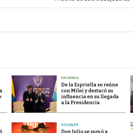
HACIENDA
De la Espriella se reúne
a
con Milei y destacó su
e
influencia en su llegada
a la Presidencia
SOCIALES
ó
Don Julio se sumó a