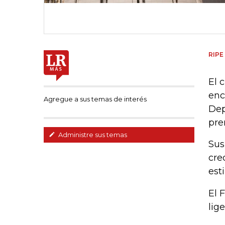
RIPE
El 
enc
Agregue a sus temas de interés
Dep
pre
Administre sus temas
Sus
cre
est
El 
lig