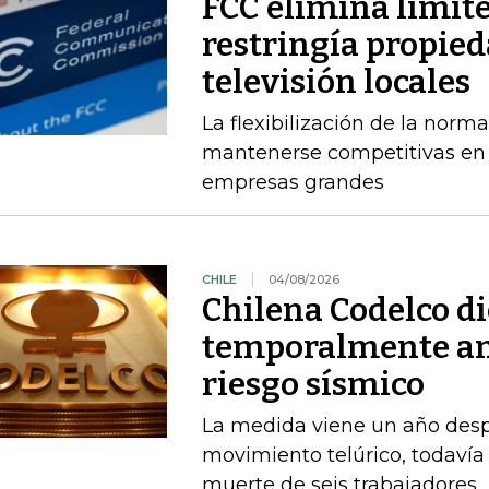
FCC elimina límit
restringía propied
televisión locales
La flexibilización de la norma
mantenerse competitivas en
empresas grandes
CHILE
04/08/2026
Chilena Codelco d
temporalmente am
riesgo sísmico
La medida viene un año desp
movimiento telúrico, todavía 
muerte de seis trabajadores