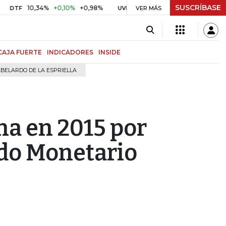
SUSCRÍBASE
10,34%
+0,10%
+0,98%
$ 417,01
+$ 0,05
+0,01%
F
UVR
VER MÁS
BITCO
CAJA FUERTE
INDICADORES
INSIDE
BELARDO DE LA ESPRIELLA
na en 2015 por
do Monetario