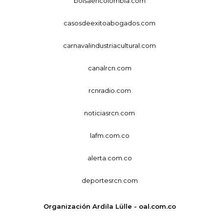
bolsaencolombia.com
casosdeexitoabogados.com
carnavalindustriacultural.com
canalrcn.com
rcnradio.com
noticiasrcn.com
lafm.com.co
alerta.com.co
deportesrcn.com
Organización Ardila Lülle - oal.com.co