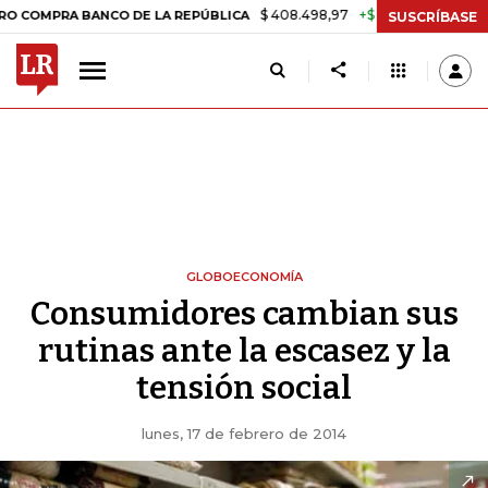
$ 408.498,97
+$ 8.753,81
+2,19%
RA BANCO DE LA REPÚBLICA
TA
SUSCRÍBASE
GLOBOECONOMÍA
Consumidores cambian sus
rutinas ante la escasez y la
tensión social
lunes, 17 de febrero de 2014