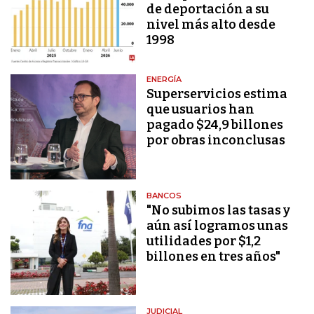
de deportación a su
nivel más alto desde
1998
ENERGÍA
Superservicios estima
que usuarios han
pagado $24,9 billones
por obras inconclusas
BANCOS
"No subimos las tasas y
aún así logramos unas
utilidades por $1,2
billones en tres años"
JUDICIAL