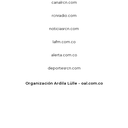
canalrcn.com
rcnradio.com
noticiasrcn.com
lafm.com.co
alerta.com.co
deportesrcn.com
Organización Ardila Lülle - oal.com.co