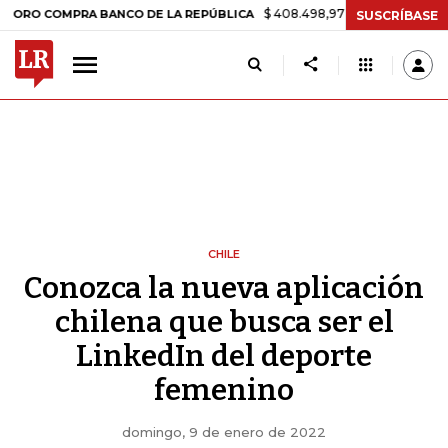
$ 408.498,97
+$ 8.753,81
+2,19%
MPRA BANCO DE LA REPÚBLICA
SUSCRÍBASE
CHILE
Conozca la nueva aplicación
chilena que busca ser el
LinkedIn del deporte
femenino
domingo, 9 de enero de 2022