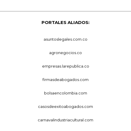
PORTALES ALIADOS:
asuntoslegales.com.co
agronegocios.co
empresas.larepublica.co
firmasdeabogados.com
bolsaencolombia.com
casosdeexitoabogados.com
carnavalindustriacultural.com