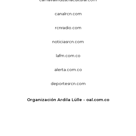
canalrcn.com
rcnradio.com
noticiasrcn.com
lafm.com.co
alerta.com.co
deportesrcn.com
Organización Ardila Lülle - oal.com.co