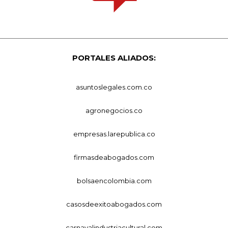
PORTALES ALIADOS:
asuntoslegales.com.co
agronegocios.co
empresas.larepublica.co
firmasdeabogados.com
bolsaencolombia.com
casosdeexitoabogados.com
carnavalindustriacultural.com