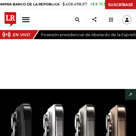
$ 408.498,97
+$ 8.753,81
+2,19%
CO DE LA REPÚBLICA
TASA DE 
SUSCRÍBASE
EN VIVO
Posesión presidencial de Abelardo de la Espriell