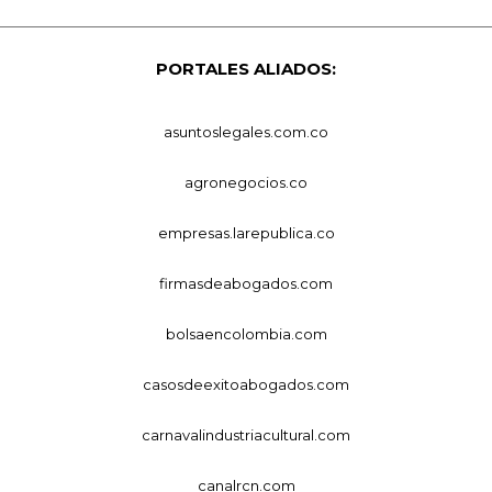
PORTALES ALIADOS:
asuntoslegales.com.co
agronegocios.co
empresas.larepublica.co
firmasdeabogados.com
bolsaencolombia.com
casosdeexitoabogados.com
carnavalindustriacultural.com
canalrcn.com