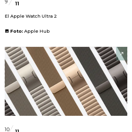
9
11
El Apple Watch Ultra 2
Foto:
Apple Hub
10
11