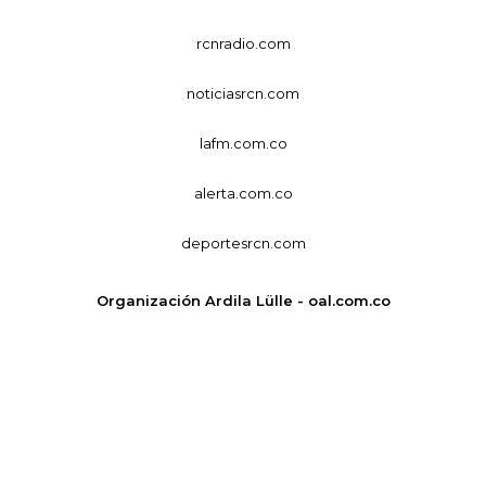
rcnradio.com
noticiasrcn.com
lafm.com.co
alerta.com.co
deportesrcn.com
Organización Ardila Lülle - oal.com.co