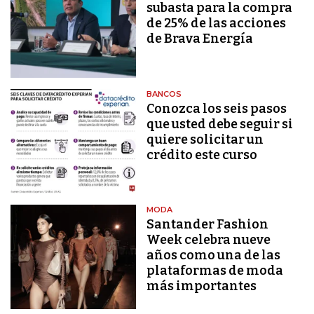
subasta para la compra
de 25% de las acciones
de Brava Energía
BANCOS
Conozca los seis pasos
que usted debe seguir si
quiere solicitar un
crédito este curso
MODA
Santander Fashion
Week celebra nueve
años como una de las
plataformas de moda
más importantes