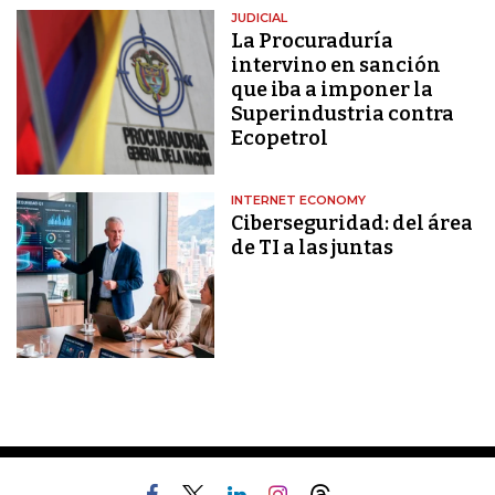
JUDICIAL
La Procuraduría
intervino en sanción
que iba a imponer la
Superindustria contra
Ecopetrol
INTERNET ECONOMY
Ciberseguridad: del área
de TI a las juntas