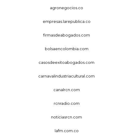
agronegocios.co
empresas.larepublica.co
firmasdeabogados.com
bolsaencolombia.com
casosdeexitoabogados.com
carnavalindustriacultural.com
canalrcn.com
rcnradio.com
noticiasrcn.com
lafm.com.co