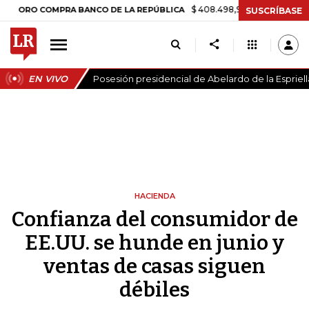
$ 408.498,97
+$ 8.753,81
+2,19%
COMPRA BANCO DE LA REPÚBLICA
SUSCRÍBASE
EN VIVO
Posesión presidencial de Abelardo de la Espriell
HACIENDA
Confianza del consumidor de
EE.UU. se hunde en junio y
ventas de casas siguen
débiles