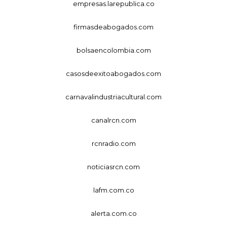
empresas.larepublica.co
firmasdeabogados.com
bolsaencolombia.com
casosdeexitoabogados.com
carnavalindustriacultural.com
canalrcn.com
rcnradio.com
noticiasrcn.com
lafm.com.co
alerta.com.co