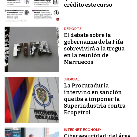
crédito este curso
DEPORTE
El debate sobre la
gobernanza de la Fifa
sobrevivirá a la tregua
en la reunión de
Marruecos
JUDICIAL
La Procuraduría
intervino en sanción
que iba a imponer la
Superindustria contra
Ecopetrol
INTERNET ECONOMY
Ciberseguridad: del área