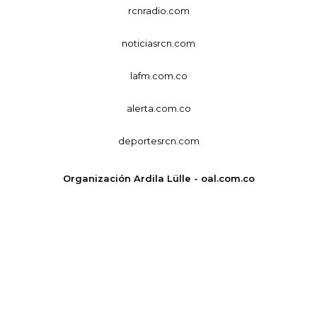
rcnradio.com
noticiasrcn.com
lafm.com.co
alerta.com.co
deportesrcn.com
Organización Ardila Lülle - oal.com.co