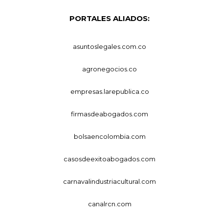
PORTALES ALIADOS:
asuntoslegales.com.co
agronegocios.co
empresas.larepublica.co
firmasdeabogados.com
bolsaencolombia.com
casosdeexitoabogados.com
carnavalindustriacultural.com
canalrcn.com